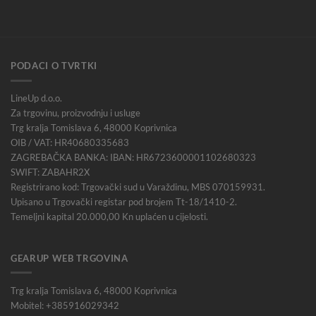
PODACI O TVRTKI
LineUp d.o.o.
Za trgovinu, proizvodnju i usluge
Trg kralja Tomislava 6, 48000 Koprivnica
OIB / VAT: HR40680335683
ZAGREBAČKA BANKA: IBAN: HR6723600001102680323
SWIFT: ZABAHR2X
Registrirano kod: Trgovački sud u Varaždinu, MBS 070159931.
Upisano u Trgovački registar pod brojem Tt-18/1410-2.
Temeljni kapital 20.000,00 Kn uplaćen u cijelosti.
GEARUP WEB TRGOVINA
Trg kralja Tomislava 6, 48000 Koprivnica
Mobitel: +385916029342