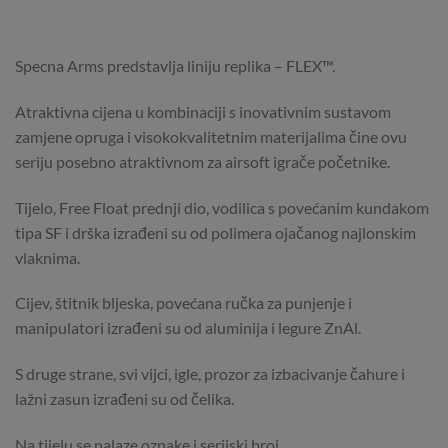
Specna Arms predstavlja liniju replika – FLEX™.
Atraktivna cijena u kombinaciji s inovativnim sustavom
zamjene opruga i visokokvalitetnim materijalima čine ovu
seriju posebno atraktivnom za airsoft igrače početnike.
Tijelo, Free Float prednji dio, vodilica s povećanim kundakom
tipa SF i drška izrađeni su od polimera ojačanog najlonskim
vlaknima.
Cijev, štitnik bljeska, povećana ručka za punjenje i
manipulatori izrađeni su od aluminija i legure ZnAl.
S druge strane, svi vijci, igle, prozor za izbacivanje čahure i
lažni zasun izrađeni su od čelika.
Na tijelu se nalaze oznake i serijski broj.