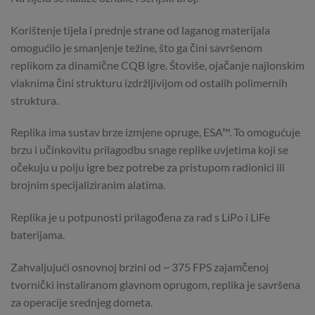
Korištenje tijela i prednje strane od laganog materijala
omogućilo je smanjenje težine, što ga čini savršenom
replikom za dinamične CQB igre. Štoviše, ojačanje najlonskim
vlaknima čini strukturu izdržljivijom od ostalih polimernih
struktura.
Replika ima sustav brze izmjene opruge, ESA™. To omogućuje
brzu i učinkovitu prilagodbu snage replike uvjetima koji se
očekuju u polju igre bez potrebe za pristupom radionici ili
brojnim specijaliziranim alatima.
Replika je u potpunosti prilagođena za rad s LiPo i LiFe
baterijama.
Zahvaljujući osnovnoj brzini od ~ 375 FPS zajamčenoj
tvornički instaliranom glavnom oprugom, replika je savršena
za operacije srednjeg dometa.