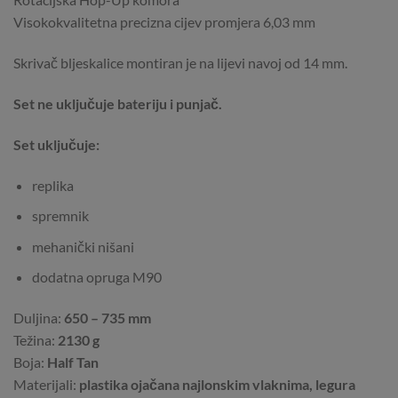
Visokokvalitetna precizna cijev promjera 6,03 mm
Skrivač bljeskalice montiran je na lijevi navoj od 14 mm.
Set ne uključuje bateriju i punjač.
Set uključuje:
replika
spremnik
mehanički nišani
dodatna opruga M90
Duljina:
650 – 735 mm
Težina:
2130 g
Boja:
Half Tan
Materijali:
plastika ojačana najlonskim vlaknima, legura