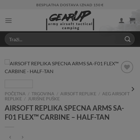
Skip
BESPLATNA DOSTAVA IZNAD 150 €
to
content
Add to
Wishlist
POČETNA
/
TRGOVINA
/
AIRSOFT REPLIKE
/
AEG AIRSOFT
REPLIKE
/
JURIŠNE PUŠKE
AIRSOFT REPLIKA SPECNA ARMS SA-
F01 FLEX™ CARBINE – HALF-TAN