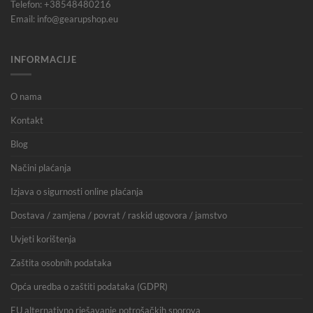
Telefon: +38548480216
Email: info@gearupshop.eu
INFORMACIJE
O nama
Kontakt
Blog
Načini plaćanja
Izjava o sigurnosti online plaćanja
Dostava / zamjena / povrat / raskid ugovora / jamstvo
Uvjeti korištenja
Zaštita osobnih podataka
Opća uredba o zaštiti podataka (GDPR)
EU alternativno rješavanje potrošačkih sporova