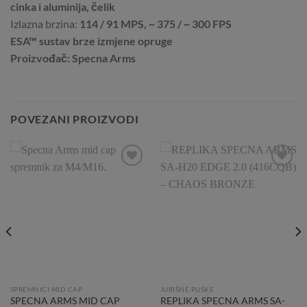
cinka i aluminija, čelik
Izlazna brzina:
114 / 91 MPS, ~ 375 / ~ 300 FPS
ESA™ sustav brze izmjene opruge
Proizvođač: Specna Arms
POVEZANI PROIZVODI
Add to
Add to
Wishlist
Wishlist
SPREMNICI MID CAP
JURIŠNE PUŠKE
SPECNA ARMS MID CAP
REPLIKA SPECNA ARMS SA-