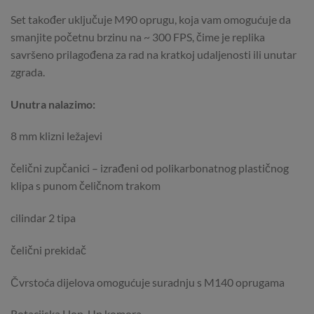
Set također uključuje M90 ​​oprugu, koja vam omogućuje da
smanjite početnu brzinu na ~ 300 FPS, čime je replika
savršeno prilagođena za rad na kratkoj udaljenosti ili unutar
zgrada.
Unutra nalazimo:
8 mm klizni ležajevi
čelični zupčanici – izrađeni od polikarbonatnog plastičnog
klipa s punom čeličnom trakom
cilindar 2 tipa
čelični prekidač
Čvrstoća dijelova omogućuje suradnju s M140 oprugama
Rotacijska Hop-Up komora