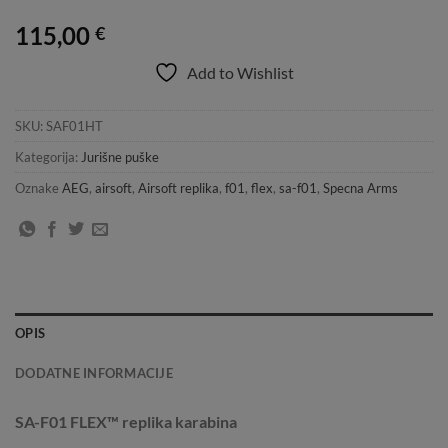
115,00
€
Add to Wishlist
SKU:
SAF01HT
Kategorija:
Jurišne puške
Oznake
AEG
,
airsoft
,
Airsoft replika
,
f01
,
flex
,
sa-f01
,
Specna Arms
OPIS
DODATNE INFORMACIJE
SA-F01 FLEX™ replika karabina