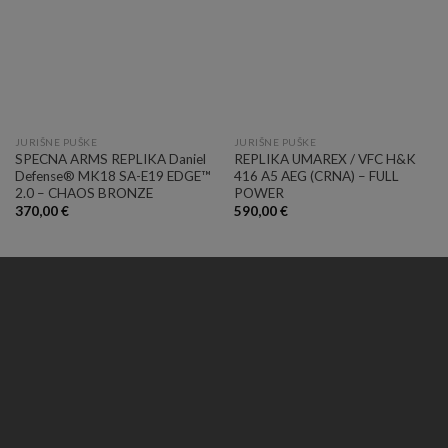
JURIŠNE PUŠKE
JURIŠNE PUŠKE
SPECNA ARMS REPLIKA Daniel
REPLIKA UMAREX / VFC H&K
Defense® MK18 SA-E19 EDGE™
416 A5 AEG (CRNA) – FULL
2.0 – CHAOS BRONZE
POWER
370,00
€
590,00
€