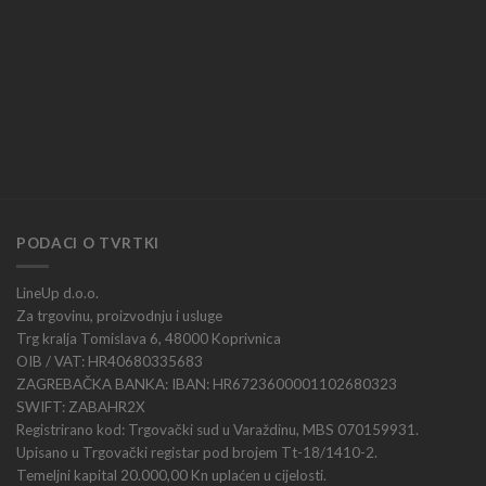
PODACI O TVRTKI
LineUp d.o.o.
Za trgovinu, proizvodnju i usluge
Trg kralja Tomislava 6, 48000 Koprivnica
OIB / VAT: HR40680335683
ZAGREBAČKA BANKA: IBAN: HR6723600001102680323
SWIFT: ZABAHR2X
Registrirano kod: Trgovački sud u Varaždinu, MBS 070159931.
Upisano u Trgovački registar pod brojem Tt-18/1410-2.
Temeljni kapital 20.000,00 Kn uplaćen u cijelosti.