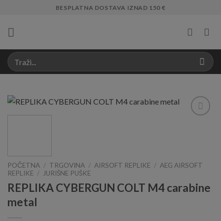
Skip
BESPLATNA DOSTAVA IZNAD 150 €
to
content
Add to
Wishlist
POČETNA
/
TRGOVINA
/
AIRSOFT REPLIKE
/
AEG AIRSOFT
REPLIKE
/
JURIŠNE PUŠKE
REPLIKA CYBERGUN COLT M4 carabine
metal