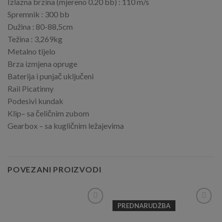
Izlazna brzina (mjereno 0.20 bb) : 110 m/s
Spremnik : 300 bb
Dužina : 80-88,5cm
Težina : 3,269kg
Metalno tijelo
Brza izmjena opruge
Baterija i punjač uključeni
Rail Picatinny
Podesivi kundak
Klip– sa čeličnim zubom
Gearbox – sa kugličnim ležajevima
POVEZANI PROIZVODI
PREDNARUDŽBA
Add to
Add to
Wishlist
Wishlist