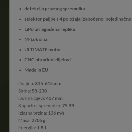
detekcija praznog spremnika
selektor paljbe s 4 položaja (zakočeno, pojedinačno k
LiPo prilagođena replika
M-Lok šina
ULTIMATE motor
CNC obrađeni dijelovi
Made in EU
Duljina:
815-615 mm
Širina:
58-238
Dužina cijevi:
407 mm
Kapacitet spremnika:
75 BB
Izlazna brzina:
136 m/s
Masa:
2705 gr
Energija:
1,8 J