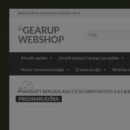
Skip
BESPLATNA DOSTAVA IZNAD 150 €
to
content
Airsoft replike
Airsoft dijelovi i dodaci za replike
Noćni i termalni uređaji
Zračno oružje
Streličars
PREDNARUDŽBA