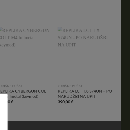
PRED
Add to
Add to
Wishlist
Wishlist
URIŠNE PUŠKE
JURIŠNE PUŠKE
JURIŠN
REPLIKA CYBERGUN COLT
REPLIKA LCT TX-S74UN – PO
REPLI
4 fullmetal (keymod)
NARUDŽBI NA UPIT
H&K G
AEG
270,00
€
390,00
€
455,0