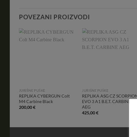
POVEZANI PROIZVODI
dd to
Add to
Add to
shlist
Wishlist
Wishlist
JURIŠNE PUŠKE
JURIŠNE PUŠKE
MS H02
REPLIKA CYBERGUN Colt
REPLIKA ASG CZ SCORPIO
M4 Carbine Black
EVO 3 A1 B.E.T. CARBINE
AEG
200,00
€
425,00
€