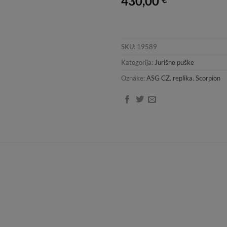
430,00
SKU:
19589
Kategorija:
Jurišne puške
Oznake:
ASG CZ
,
replika
,
Scorpion