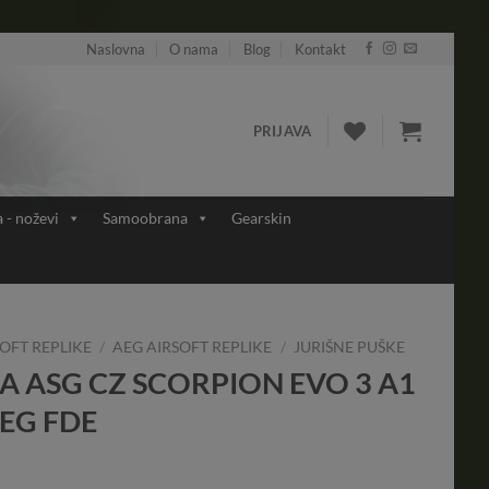
Naslovna
O nama
Blog
Kontakt
PRIJAVA
a - noževi
Samoobrana
Gearskin
OFT REPLIKE
/
AEG AIRSOFT REPLIKE
/
JURIŠNE PUŠKE
A ASG CZ SCORPION EVO 3 A1
AEG FDE