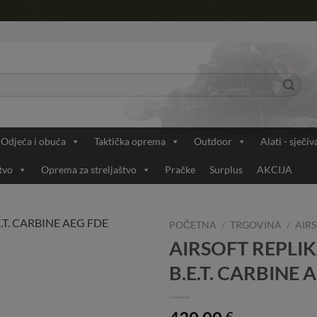
Odjeća i obuća
Taktička oprema
Outdoor
Alati - sječiv
tvo
Oprema za streljaštvo
Pračke
Surplus
AKCIJA
POČETNA
/
TRGOVINA
/
AIRS
AIRSOFT REPLIK
Add to
B.E.T. CARBINE 
Wishlist
€