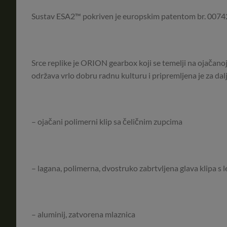
Sustav ESA2™ pokriven je europskim patentom br. 00
Srce replike je ORION gearbox koji se temelji na ojačanoj 
održava vrlo dobru radnu kulturu i pripremljena je za d
– ojačani polimerni klip sa čeličnim zupcima
– lagana, polimerna, dvostruko zabrtvljena glava klipa s 
– aluminij, zatvorena mlaznica