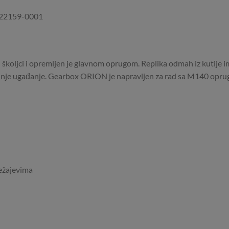
7422159-0001
školjci i opremljen je glavnom oprugom. Replika odmah iz kutije ima
aljnje ugađanje. Gearbox ORION je napravljen za rad sa M140 oprug
ležajevima