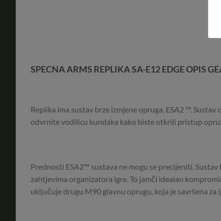
SPECNA ARMS REPLIKA SA-E12 EDGE OPIS G
Replika ima sustav brze izmjene opruga, ESA2 ™. Sustav o
odvrnite vodilicu kundaka kako biste otkrili pristup opruz
Prednosti ESA2™ sustava ne mogu se precijeniti. Sustav E
zahtjevima organizatora igre. To jamči idealan kompromis i
uključuje drugu M90 glavnu oprugu, koja je savršena za 