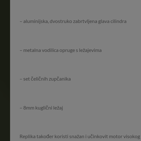
– aluminijska, dvostruko zabrtvljena glava cilindra
– metalna vodilica opruge s ležajevima
– set čeličnih zupčanika
– 8mm kuglični ležaj
Replika također koristi snažan i učinkovit motor viso