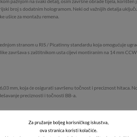
elikom pažnjom na svaki detalj, osim završne obrade tijela, korišten
jski broj s dodatnim hologramom. Neki od važnijih detalja uključu
čke ušice za montažu remena.
rednjom stranom u RIS / Picatinny standardu koja omogućuje ugrad
 replike završava s zaštitnikom usta cijevi montiranim na 14 mm CCW
6,03 mm, koja će osigurati savršenu točnost i preciznost hitaca. 
dešavanje preciznosti i točnosti BB-a.
Za pružanje boljeg korisničkog iskustva,
ljšat će stabilnost BB-ova i učiniti pogotke još točnijim.
ova stranica koristi kolačiće.