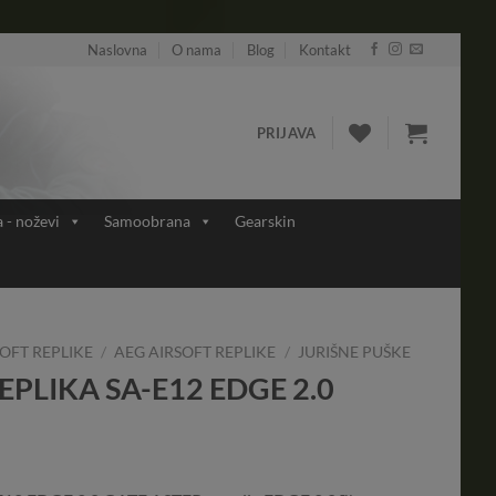
Naslovna
O nama
Blog
Kontakt
PRIJAVA
a - noževi
Samoobrana
Gearskin
OFT REPLIKE
/
AEG AIRSOFT REPLIKE
/
JURIŠNE PUŠKE
PLIKA SA-E12 EDGE 2.0