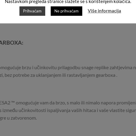
Nastavkom pregleda stranice slažete se s korištenjem kolačića.
Više informacija
Prihvaćam
Ne prihvaćam
EARBOXA:
mogućuje brzu i učinkovitu prilagodbu snage replike zahtjevima na
i, bez potrebe za uklanjanjem ili rastavljanjem gearboxa .
SA2 ™ omogućuje vam da brzo, s malo ili nimalo napora promijenite
zmeđu učinkovitosti ispaljivanja vaših hitaca i vaše vlastite sigurn
igre u zatvorenom.