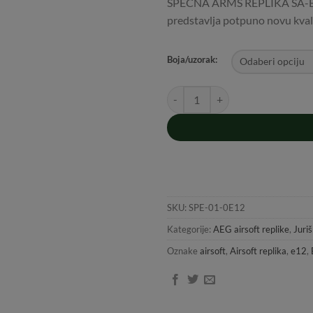
SPECNA ARMS REPLIKA SA-E12
predstavlja potpuno novu kvali
Boja/uzorak:
SPECNA ARMS REPLIKA SA-E12 E
SKU:
SPE-01-0E12
Kategorije:
AEG airsoft replike
,
Juri
Oznake
airsoft
,
Airsoft replika
,
e12
,