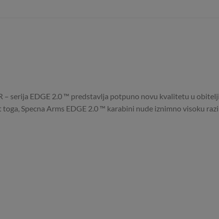
rija EDGE 2.0 ™ predstavlja potpuno novu kvalitetu u obitelj
t toga, Specna Arms EDGE 2.0 ™ karabini nude iznimno visoku razinu