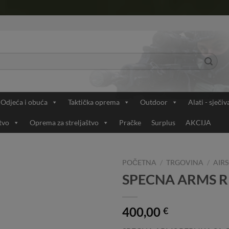
Odjeća i obuća
Taktička oprema
Outdoor
Alati - sječiv
tvo
Oprema za streljaštvo
Pračke
Surplus
AKCIJA
POČETNA
/
TRGOVINA
/
AIRS
SPECNA ARMS RE
Add to
Wishlist
400,00
€