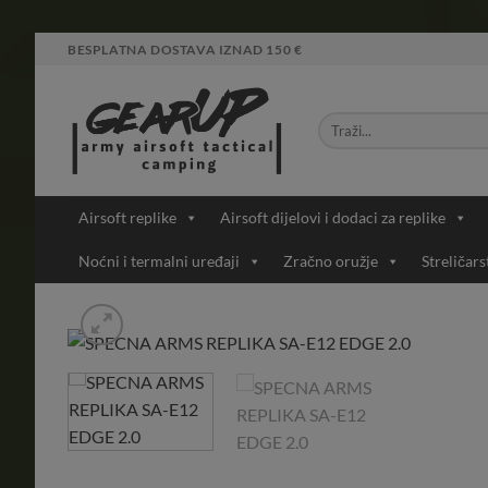
Skip
BESPLATNA DOSTAVA IZNAD 150 €
to
content
Airsoft replike
Airsoft dijelovi i dodaci za replike
Noćni i termalni uređaji
Zračno oružje
Streličars