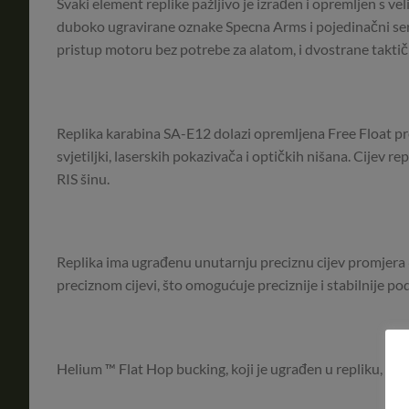
Svaki element replike pažljivo je izrađen i opremljen s v
duboko ugravirane oznake Specna Arms i pojedinačni seri
pristup motoru bez potrebe za alatom, i dvostrane takti
Replika karabina SA-E12 dolazi opremljena Free Float p
svjetiljki, laserskih pokazivača i optičkih nišana. Cijev
RIS šinu.
Replika ima ugrađenu unutarnju preciznu cijev promjera 
preciznom cijevi, što omogućuje preciznije i stabilnije po
Helium ™ Flat Hop bucking, koji je ugrađen u repliku, pobo