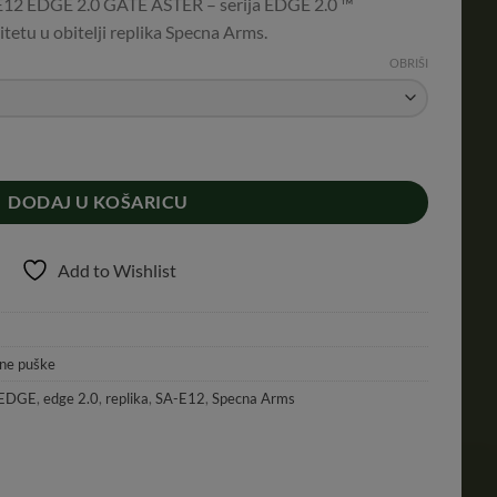
 EDGE 2.0 GATE ASTER – serija EDGE 2.0 ™
tetu u obitelji replika Specna Arms.
OBRIŠI
DGE 2.0 količina
DODAJ U KOŠARICU
Add to Wishlist
šne puške
EDGE
,
edge 2.0
,
replika
,
SA-E12
,
Specna Arms