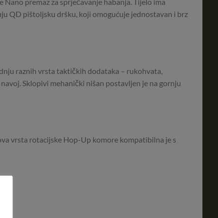
 je Nano premaz za sprječavanje habanja. Tijelo ima
ju QD pištoljsku dršku, koji omogućuje jednostavan i brz
nju raznih vrsta taktičkih dodataka – rukohvata,
 navoj. Sklopivi mehanički nišan postavljen je na gornju
Nova vrsta rotacijske Hop-Up komore kompatibilna je s