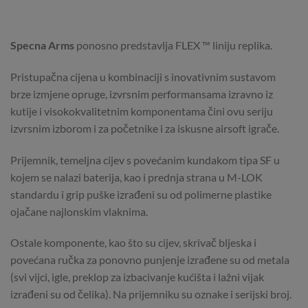
Specna Arms
ponosno predstavlja FLEX ™ liniju replika.
Pristupačna cijena u kombinaciji s inovativnim sustavom
brze izmjene opruge, izvrsnim performansama izravno iz
kutije i visokokvalitetnim komponentama čini ovu seriju
izvrsnim izborom i za početnike i za iskusne airsoft igrače.
Prijemnik, temeljna cijev s povećanim kundakom tipa SF u
kojem se nalazi baterija, kao i prednja strana u M-LOK
standardu i grip puške izrađeni su od polimerne plastike
ojačane najlonskim vlaknima.
Ostale komponente, kao što su cijev, skrivač bljeska i
povećana ručka za ponovno punjenje izrađene su od metala
(svi vijci, igle, preklop za izbacivanje kućišta i lažni vijak
izrađeni su od čelika). Na prijemniku su oznake i serijski broj.