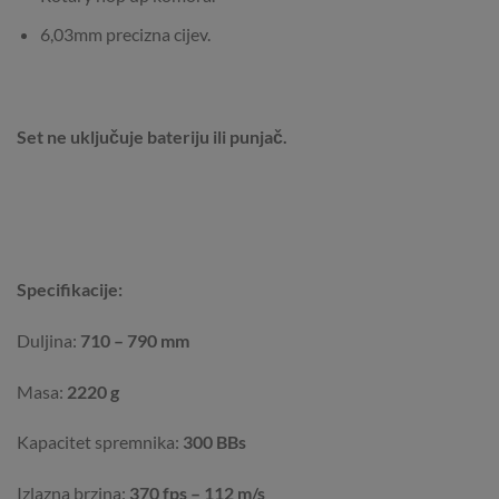
6,03mm precizna cijev.
Set ne uključuje bateriju ili punjač.
Specifikacije:
Duljina:
710 – 790 mm
Masa:
2220 g
Kapacitet spremnika:
300 BBs
Izlazna brzina:
370 fps – 112 m/s