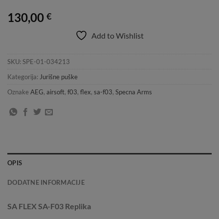
130,00
€
Add to Wishlist
SKU:
SPE-01-034213
Kategorija:
Jurišne puške
Oznake
AEG
,
airsoft
,
f03
,
flex
,
sa-f03
,
Specna Arms
OPIS
DODATNE INFORMACIJE
SA FLEX SA-F03 Replika