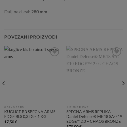
Duljina cijevi:
280 mm
POVEZANI PROIZVODI
Add to
Add to
Wishlist
Wishlist
0.32 / 0.33 BB
JURIŠNE PUŠKE
KUGLICE BB SPECNA ARMS
SPECNA ARMS REPLIKA
EDGE BLS 0,32G – 1 KG
Daniel Defense® MK18 SA-E19
EDGE™ 2.0 – CHAOS BRONZE
17,50
€
370,00
€