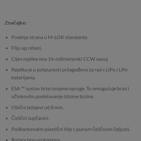
Značajke:
Prednja strana u M-LOK standardu
Flip-up nišani.
Cijev replike ima 14-milimetarski CCW navoj
Replika je u potpunosti prilagođena za rad s LiPo i LiFe
baterijama.
ESA ™ sustav brze izmjene opruge. To omogućuje brzo i
učinkovito podešavanje izlazne brzine.
Obični ležajevi od 8 mm.
Čelični zupčanici.
Polikarbonatni plastični klip s punom čeličnom čeljusti.
Rotary hop up komora.