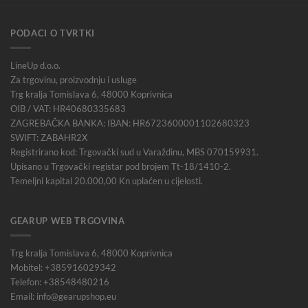
PODACI O TVRTKI
LineUp d.o.o.
Za trgovinu, proizvodnju i usluge
Trg kralja Tomislava 6, 48000 Koprivnica
OIB / VAT: HR40680335683
ZAGREBAČKA BANKA: IBAN: HR6723600001102680323
SWIFT: ZABAHR2X
Registrirano kod: Trgovački sud u Varaždinu, MBS 070159931.
Upisano u Trgovački registar pod brojem Tt-18/1410-2.
Temeljni kapital 20.000,00 Kn uplaćen u cijelosti.
GEARUP WEB TRGOVINA
Trg kralja Tomislava 6, 48000 Koprivnica
Mobitel: +385916029342
Telefon: +38548480216
Email: info@gearupshop.eu