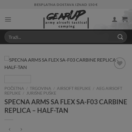
Skip
BESPLATNA DOSTAVA IZNAD 150 €
to
content
Add to
Wishlist
POČETNA
/
TRGOVINA
/
AIRSOFT REPLIKE
/
AEG AIRSOFT
REPLIKE
/
JURIŠNE PUŠKE
SPECNA ARMS SA FLEX SA-F03 CARBINE
REPLICA – HALF-TAN