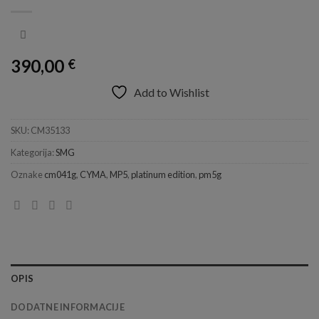
390,00
€
Add to Wishlist
SKU:
CM35133
Kategorija:
SMG
Oznake
cm041g
,
CYMA
,
MP5
,
platinum edition
,
pm5g
OPIS
DODATNE INFORMACIJE