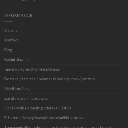
INFORMACIJE
O nama
Kontakt
Blog
Načini plaćanja
Izjava o sigurnosti online plaćanja
Dostava / zamjena / povrat / raskid ugovora / jamstvo
Uvjeti korištenja
Zaštita osobnih podataka
Opća uredba o zaštiti podataka (GDPR)
EU alternativno rješavanje potrošačkih sporova
Tumačenje dijela zakona o oružju koje se odnosi na airsoft replike