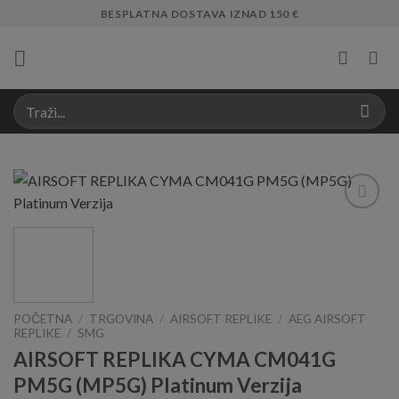
Skip
BESPLATNA DOSTAVA IZNAD 150 €
to
content
Add to
Wishlist
POČETNA
/
TRGOVINA
/
AIRSOFT REPLIKE
/
AEG AIRSOFT
REPLIKE
/
SMG
AIRSOFT REPLIKA CYMA CM041G
PM5G (MP5G) Platinum Verzija