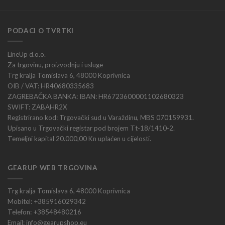
PODACI O TVRTKI
LineUp d.o.o.
Za trgovinu, proizvodnju i usluge
Trg kralja Tomislava 6, 48000 Koprivnica
OIB / VAT: HR40680335683
ZAGREBAČKA BANKA: IBAN: HR6723600001102680323
SWIFT: ZABAHR2X
Registrirano kod: Trgovački sud u Varaždinu, MBS 070159931.
Upisano u Trgovački registar pod brojem Tt-18/1410-2.
Temeljni kapital 20.000,00 Kn uplaćen u cijelosti.
GEARUP WEB TRGOVINA
Trg kralja Tomislava 6, 48000 Koprivnica
Mobitel: +385916029342
Telefon: +38548480216
Email: info@gearupshop.eu