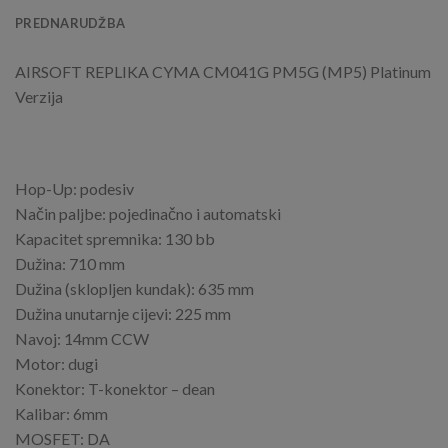
PREDNARUDŽBA
AIRSOFT REPLIKA CYMA CM041G PM5G (MP5) Platinum
Verzija
Hop-Up: podesiv
Način paljbe: pojedinačno i automatski
Kapacitet spremnika: 130 bb
Dužina: 710 mm
Dužina (sklopljen kundak): 635 mm
Dužina unutarnje cijevi: 225 mm
Navoj: 14mm CCW
Motor: dugi
Konektor: T-konektor – dean
Kalibar: 6mm
MOSFET: DA