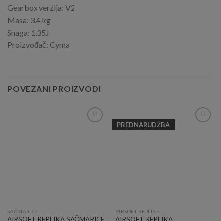
Gearbox verzija: V2
Masa: 3.4 kg
Snaga: 1.35J
Proizvođač: Cyma
POVEZANI PROIZVODI
PREDNARUDŽBA
Add to
Add to
Wishlist
Wishlist
SAČMARICE
AIRSOFT REPLIKE
AIRSOFT REPLIKA SAČMARICE
AIRSOFT REPLIKA