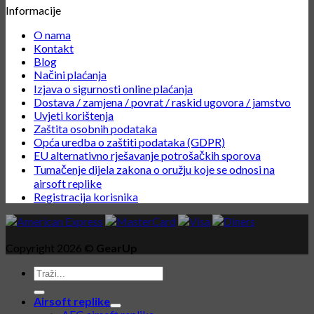
Informacije
O nama
Kontakt
Blog
Načini plaćanja
Izjava o sigurnosti online plaćanja
Dostava / zamjena / povrat / raskid ugovora / jamstvo
Uvjeti korištenja
Zaštita osobnih podataka
Opća uredba o zaštiti podataka (GDPR)
EU alternativno rješavanje potrošačkih sporova
Tumačenje dijela zakona o oružju koje se odnosi na
airsoft replike
Registracija korisnika
Copyright 2026 ©
GearUp