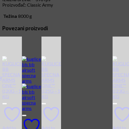
Proizvođač: Classic Army
Težina
8000 g
Povezani proizvodi
Add to
Add to
Add to