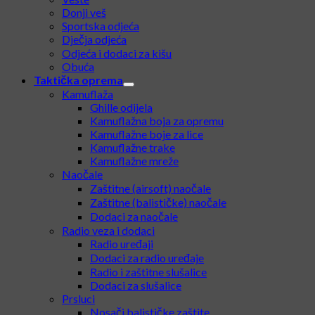
Hlače
Kratke majice
Duge majice
Veste
Donji veš
Sportska odjeća
Dječja odjeća
Odjeća i dodaci za kišu
Obuća
Taktička oprema
Kamuflaža
Ghille odijela
Kamuflažna boja za opremu
Kamuflažne boje za lice
Kamuflažne trake
Kamuflažne mreže
Naočale
Zaštitne (airsoft) naočale
Zaštitne (balističke) naočale
Dodaci za naočale
Radio veza i dodaci
Radio uređaji
Dodaci za radio uređaje