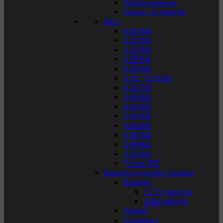
Punjive baterije
Dodaci za baterije
BB-i
0.20 BB
0.23 BB
0.25 BB
0.28 BB
0.30 BB
0.32 / 0.33 BB
0.36 BB
0.40 BB
0.43 BB
0.45 BB
0.46 BB
0.48 BB
0.49 BB
0.50 BB
Tracer BB
Baterije za replike i dodaci
Baterije
11.1V baterije
7.4V baterije
Punjači
Konektori