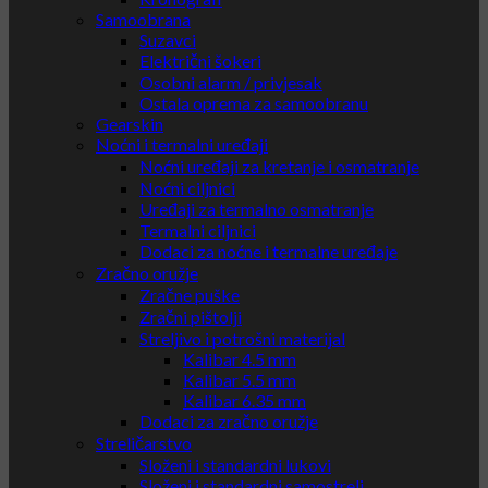
Samoobrana
Suzavci
Električni šokeri
Osobni alarm / privjesak
Ostala oprema za samoobranu
Gearskin
Noćni i termalni uređaji
Noćni uređaji za kretanje i osmatranje
Noćni ciljnici
Uređaji za termalno osmatranje
Termalni ciljnici
Dodaci za noćne i termalne uređaje
Zračno oružje
Zračne puške
Zračni pištolji
Streljivo i potrošni materijal
Kalibar 4.5 mm
Kalibar 5.5 mm
Kalibar 6.35 mm
Dodaci za zračno oružje
Streličarstvo
Složeni i standardni lukovi
Složeni i standardni samostreli