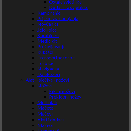
Ostale svjetiljke
Dodaci za svjetiljke
Kampiranje
Prijenosna napajanja
Novčanici
Jelo i piće
Karabineri
Medic kit
Preživljavanje
Ruksaci
Transportne torbe
Torbice
Navigacija
Dalekozori
Alati - sječiva - noževi
Noževi
Fiksni noževi
Preklopni noževi
Multialati
Mačete
Mačevi
Alati i dodaci
Maziva
Kronografi