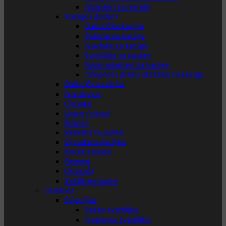
Adapteri za futrole
Kacige i dodaci
Balističke kacige
Polimerne kacige
Navlake za kacige
Svjetiljke za kacige
Razni adapteri za kacige
Džepovi s protu-utezima za kacige
Balistička zaštita
Narukvice
Oznake
Lisice / okovi
Štitnici
Remnici za puške
Signalne svjetiljke
Koferi i torbe
Remeni
Opasači
Zaštitne maske
Outdoor
Svjetiljke
Ručne svjetiljke
Naglavne svjetiljke