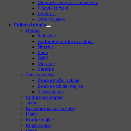
Prigušivači i tracer jedinice
Rail / šine
Vanjske cijevi i adapteri
Kompenzatori trzaja i razbijači plamena
Montaže i adapteri za remnike
Pinovi / štiftovi
Selektori
Ostali dijelovi
Odjeća i obuća
Dodaci
Rukavice
Fantomke, maske i ovratnici
Šilterice
Kape
Šeširi
Marame
Beretke
Ženska odjeća
Ženske hlače i suknje
Ženske košulje i majice
Ženske jakne
Uniforma komplet
Jakne
Borbene majice i košulje