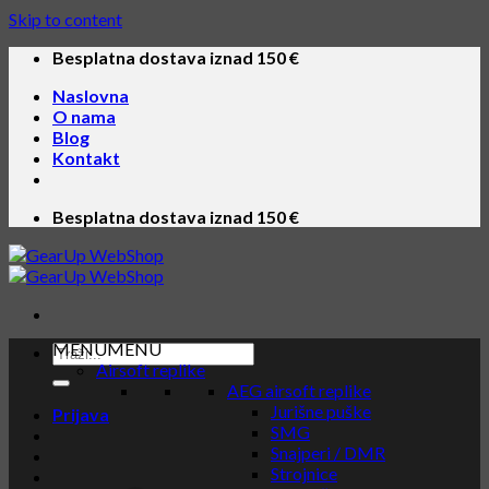
Skip to content
Besplatna dostava iznad 150 €
Naslovna
O nama
Blog
Kontakt
Besplatna dostava iznad 150 €
MENU
MENU
Airsoft replike
AEG airsoft replike
Jurišne puške
Prijava
SMG
Snajperi / DMR
Strojnice