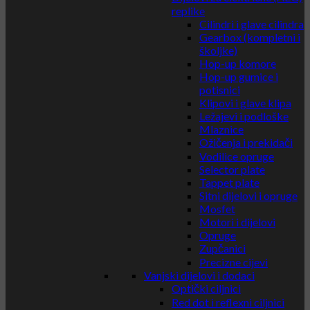
replike
Cilindri i glave cilindra
Gearbox (kompletni i
školjke)
Hop-up komore
Hop-up gumice i
potisnici
Klipovi i glave klipa
Ležajevi i podloške
Mlaznice
Ožičenja i prekidači
Vodilice opruge
Selector plate
Tappet plate
Sitni dijelovi i opruge
Mosfet
Motori i dijelovi
Opruge
Zupčanici
Precizne cijevi
Vanjski dijelovi i dodaci
Optički ciljnici
Red dot i reflexni ciljnici