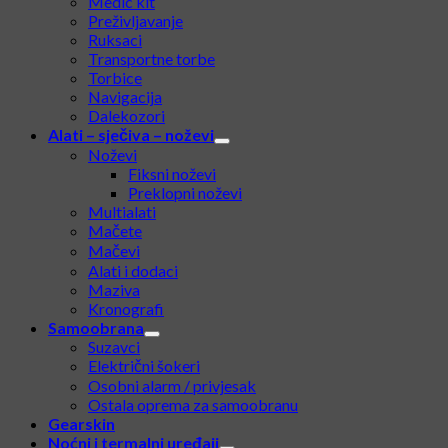
Prijenosna napajanja
Novčanici
Jelo i piće
Karabineri
Medic kit
Preživljavanje
Ruksaci
Transportne torbe
Torbice
Navigacija
Dalekozori
Alati – sječiva – noževi
Noževi
Fiksni noževi
Preklopni noževi
Multialati
Mačete
Mačevi
Alati i dodaci
Maziva
Kronografi
Samoobrana
Suzavci
Električni šokeri