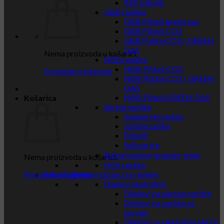
AEP pištolji
GBB replike
GBB Pištolj green gas
GBB Pištolj CO2
GBB Puške CO2 / GREEN
GAS
Nema proizvoda u košarici.
NBB replike
NBB Pištolj CO2
Povratak u trgovinu
NBB Puške CO2 / GREEN
GAS
NBB Pištolj GREEN GAS
Košarica
Spring replike
Snajperske puške
Jurišne puške
Pištolji
Sačmarice
Ručne bombe, granate, mine
Nema proizvoda u košarici.
HPA replike
Povratak u trgovinu
Airsoft dijelovi i dodaci za replike
Dijelovi unutrašnji
Dijelovi za plinske replike
Dijelovi za replike na
oprugu
Dijelovi za električne (AEG)