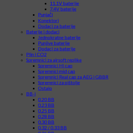
Ručne bombe, granate, mine
Airsoft dijelovi i dodaci za replike
Baterije za replike i dodaci
Baterije
11.1V baterije
7.4V baterije
Punjači
Konektori
Dodaci za baterije
Baterije i dodaci
Jednokratne baterije
Punjive baterije
Dodaci za baterije
Plin i CO2
Spremnici za airsoft replike
Spremnici Hi cap
Spremnici mid cap
Spremnici Real cap za AEG i GBBR
Spremnici za pištolje
Ostalo
BB-i
0.20 BB
0.23 BB