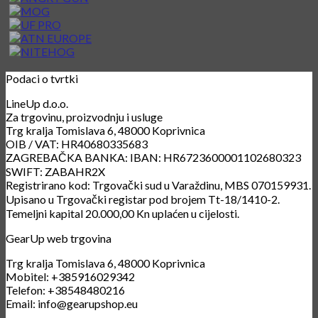
Podaci o tvrtki
LineUp d.o.o.
Za trgovinu, proizvodnju i usluge
Trg kralja Tomislava 6, 48000 Koprivnica
OIB / VAT: HR40680335683
ZAGREBAČKA BANKA: IBAN: HR6723600001102680323
SWIFT: ZABAHR2X
Registrirano kod: Trgovački sud u Varaždinu, MBS 070159931.
Upisano u Trgovački registar pod brojem Tt-18/1410-2.
Temeljni kapital 20.000,00 Kn uplaćen u cijelosti.
GearUp web trgovina
Trg kralja Tomislava 6, 48000 Koprivnica
Mobitel: +385916029342
Telefon: +38548480216
Email: info@gearupshop.eu