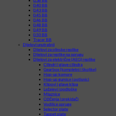
0.25 BB
0.28 BB
0.30 BB
0.32 / 0.33 BB
0.36 BB
0.40 BB
0.43 BB
0.45 BB
0.46 BB
0.48 BB
0.49 BB
0.50 BB
Tracer BB
Dijelovi unutrašnji
Dijelovi za plinske replike
Dijelovi za replike na oprugu
Dijelovi za električne (AEG) replike
Cilindri i glave cilindra
Gearbox (kompletni i školjke)
Hop-up komore
Hop-up gumice i potisnici
Klipovi i glave klipa
Ležajevi i podloške
Mlaznice