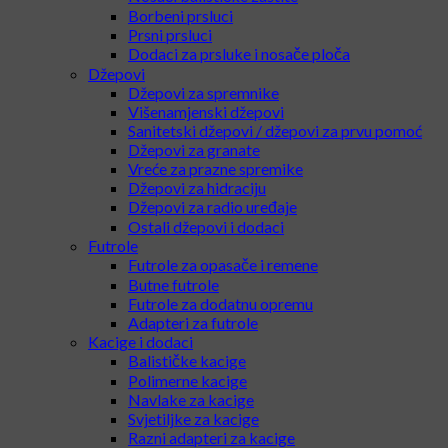
Radio i zaštitne slušalice
Dodaci za slušalice
Prsluci
Nosači balističke zaštite
Borbeni prsluci
Prsni prsluci
Dodaci za prsluke i nosače ploča
Džepovi
Džepovi za spremnike
Višenamjenski džepovi
Sanitetski džepovi / džepovi za prvu pomoć
Džepovi za granate
Vreće za prazne spremike
Džepovi za hidraciju
Džepovi za radio uređaje
Ostali džepovi i dodaci
Futrole
Futrole za opasače i remene
Butne futrole
Futrole za dodatnu opremu
Adapteri za futrole
Kacige i dodaci
Balističke kacige