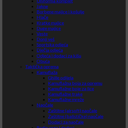
Uniforma komplet
Jakne
Borbene majice i košulje
Hlače
Kratke majice
Duge majice
Veste
Donji veš
Sportska odjeća
Dječja odjeća
Odjeća i dodaci za kišu
Obuća
Taktička oprema
Kamuflaža
Ghille odijela
Kamuflažna boja za opremu
Kamuflažne boje za lice
Kamuflažne trake
Kamuflažne mreže
Naočale
Zaštitne (airsoft) naočale
Zaštitne (balističke) naočale
Dodaci za naočale
Radio veza i dodaci