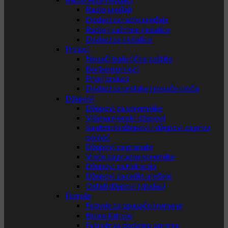
Radio uređaji
Dodaci za radio uređaje
Radio i zaštitne slušalice
Dodaci za slušalice
Prsluci
Nosači balističke zaštite
Borbeni prsluci
Prsni prsluci
Dodaci za prsluke i nosače ploča
Džepovi
Džepovi za spremnike
Višenamjenski džepovi
Sanitetski džepovi / džepovi za prvu
pomoć
Džepovi za granate
Vreće za prazne spremike
Džepovi za hidraciju
Džepovi za radio uređaje
Ostali džepovi i dodaci
Futrole
Futrole za opasače i remene
Butne futrole
Futrole za dodatnu opremu