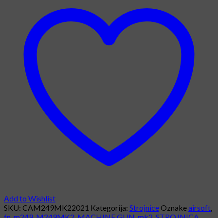
Add to Wishlist
SKU:
CAM249MK22021
Kategorija:
Strojnice
Oznake
airsoft
,
fn
,
m249
,
M249MK2
,
MACHINE GUN
,
mk2
,
STROJNICA