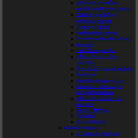
Montaže / nosači za
optičke i refleksne ciljnike
Zaštita za optičke i
refleksne ciljnike
Nogare / bipod
Vertikalni rukohvati
Prednji rukohvati / obloge
Kundaci
Taktičke svjetiljke
Montaže i nosači za
svjetiljke
Prigušivači i tracer jedinice
Rail / šine
Vanjske cijevi i adapteri
Kompenzatori trzaja i
razbijači plamena
Montaže i adapteri za
remnike
Pinovi / štiftovi
Selektori
Ostali dijelovi
Baterije i dodaci
Jednokratne baterije