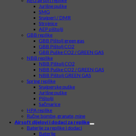
Airsoft replike
AEG airsoft replike
Jurišne puške
SMG
Snajperi / DMR
Strojnice
AEP pištolji
GBB replike
GBB Pištolj green gas
GBB Pištolj CO2
GBB Puške CO2 / GREEN GAS
NBB replike
NBB Pištolj CO2
NBB Puške CO2 / GREEN GAS
NBB Pištolj GREEN GAS
Spring replike
Snajperske puške
Jurišne puške
Pištolji
Sačmarice
HPA replike