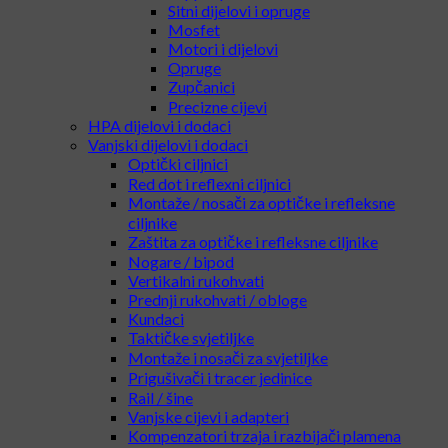
Ožičenja i prekidači
Vodilice opruge
Selector plate
Tappet plate
Sitni dijelovi i opruge
Mosfet
Motori i dijelovi
Opruge
Zupčanici
Precizne cijevi
HPA dijelovi i dodaci
Vanjski dijelovi i dodaci
Optički ciljnici
Red dot i reflexni ciljnici
Montaže / nosači za optičke i refleksne
ciljnike
Zaštita za optičke i refleksne ciljnike
Nogare / bipod
Vertikalni rukohvati
Prednji rukohvati / obloge
Kundaci
Taktičke svjetiljke
Montaže i nosači za svjetiljke