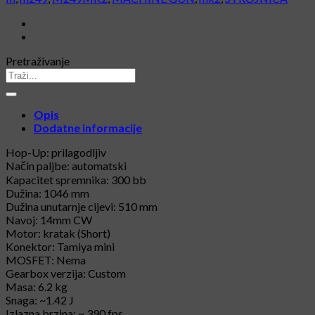
Pretraživanje
Opis
Dodatne informacije
Hop-Up: prilagodljiv
Način paljbe: automatski
Kapacitet spremnika: 300 bb
Dužina: 1046 mm
Dužina unutarnje cijevi: 510 mm
Navoj: 14mm CW
Motor: kratak (Short)
Konektor: Tamiya mini
MOSFET: Nema
Gearbox verzija: Custom
Masa: 6.2 kg
Snaga: ~1.42 J
Izlazna brzina: ~ 390 fps