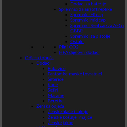
Dodaci za baterije
Spremnici za airsoft replike
Spremnici Hi cap
Spremnici mid cap
Spremnici Real cap za AEG i
GBBR
Spremnici za pištolje
Ostalo
Plin i CO2
HPA dijelovi i dodaci
Odjeća i obuća
Dodaci
Rukavice
Fantomke, maske i ovratnici
Šilterice
Kape
Šeširi
Marame
Beretke
Ženska odjeća
Ženske hlače i suknje
Ženske košulje i majice
Ženske jakne