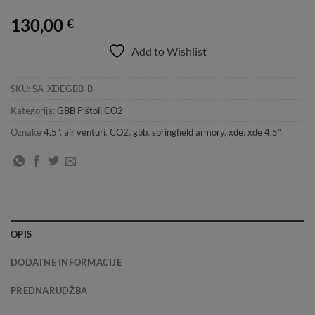
130,00
€
Add to Wishlist
SKU:
SA-XDEGBB-B
Kategorija:
GBB Pištolj CO2
Oznake
4.5"
,
air venturi
,
CO2
,
gbb
,
springfield armory
,
xde
,
xde 4.5"
OPIS
DODATNE INFORMACIJE
PREDNARUDŽBA