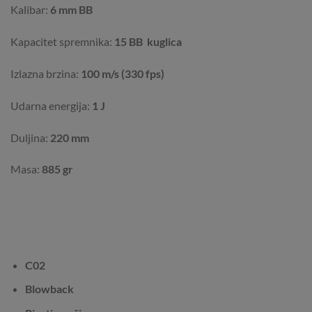
Kalibar:
6 mm BB
Kapacitet spremnika:
15 BB kuglica
Izlazna brzina:
100 m/s (330 fps)
Udarna energija:
1 J
Duljina:
220 mm
Masa:
885 gr
C02
Blowback