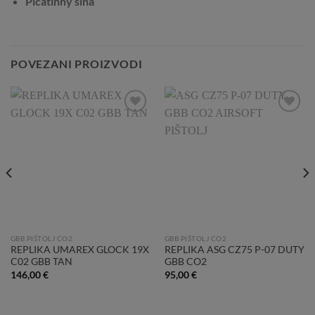
Picatinny šina
POVEZANI PROIZVODI
Add to
Add to
Wishlist
Wishlist
GBB PIŠTOLJ CO2
GBB PIŠTOLJ CO2
REPLIKA UMAREX GLOCK 19X
REPLIKA ASG CZ75 P-07 DUTY
C02 GBB TAN
GBB CO2
146,00
€
95,00
€