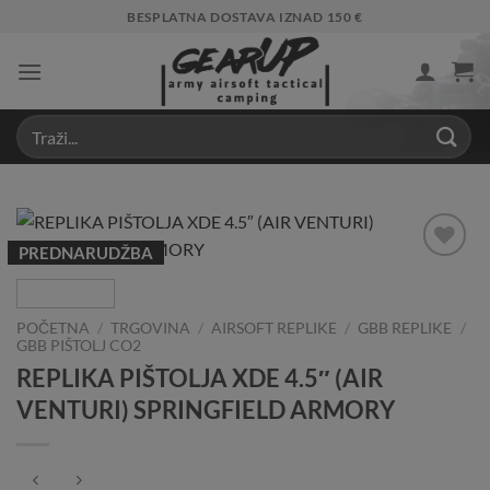
Skip
BESPLATNA DOSTAVA IZNAD 150 €
to
content
PREDNARUDŽBA
Add to
Wishlist
POČETNA
/
TRGOVINA
/
AIRSOFT REPLIKE
/
GBB REPLIKE
/
GBB PIŠTOLJ CO2
REPLIKA PIŠTOLJA XDE 4.5″ (AIR
VENTURI) SPRINGFIELD ARMORY