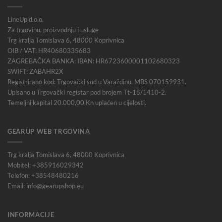
LineUp d.o.o.
Za trgovinu, proizvodnju i usluge
Trg kralja Tomislava 6, 48000 Koprivnica
OIB / VAT: HR40680335683
ZAGREBAČKA BANKA: IBAN: HR6723600001102680323
SWIFT: ZABAHR2X
Registrirano kod: Trgovački sud u Varaždinu, MBS 070159931.
Upisano u Trgovački registar pod brojem Tt-18/1410-2.
Temeljni kapital 20.000,00 Kn uplaćen u cijelosti.
GEARUP WEB TRGOVINA
Trg kralja Tomislava 6, 48000 Koprivnica
Mobitel: +385916029342
Telefon: +38548480216
Email: info@gearupshop.eu
INFORMACIJE