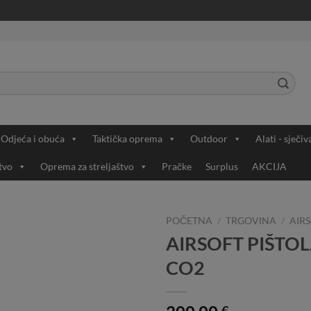
Odjeća i obuća
Taktička oprema
Outdoor
Alati - sječiv
tvo
Oprema za streljaštvo
Pračke
Surplus
AKCIJA
POČETNA
/
TRGOVINA
/
AIRS
AIRSOFT PIŠTOL
Add to
CO2
Wishlist
€