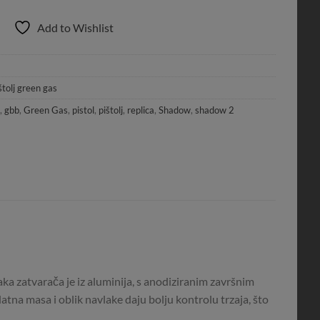
Add to Wishlist
tolj green gas
,
gbb
,
Green Gas
,
pistol
,
pištolj
,
replica
,
Shadow
,
shadow 2
ka zatvarača je iz aluminija, s anodiziranim završnim
atna masa i oblik navlake daju bolju kontrolu trzaja, što