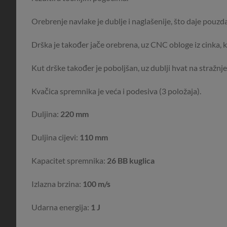
Orebrenje navlake je dublje i naglašenije, što daje pouzda
Drška je također jače orebrena, uz CNC obloge iz cinka, ko
Kut drške također je poboljšan, uz dublji hvat na stražnje
Kvačica spremnika je veća i podesiva (3 položaja).
Duljina:
220 mm
Duljina cijevi:
110 mm
Kapacitet spremnika:
26 BB kuglica
Izlazna brzina:
100 m/s
Udarna energija:
1 J