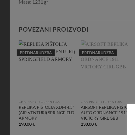
Masa:
1231 gr
POVEZANI PROIZVODI
PREDNARUDŽBA
PREDNARUDŽBA
dd to
Add to
Add to
shlist
Wishlist
Wishlist
GBB PIŠTOLJ GREEN GAS
GBB PIŠTOLJ GREEN GAS
OCK
REPLIKA PIŠTOLJA XDM 4.5″
AIRSOFT REPLIKA PIŠTOLJ
(AIR VENTURI) SPRINGFIELD
AUTO ORDNANCE 1911
ARMORY
VICTORY GIRL GBB
190,00
€
230,00
€