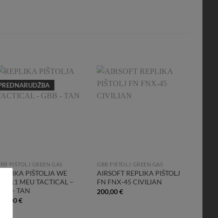
PREDNARUDŽBA
PRED
Add to
Add to
Wishlist
Wishlist
BB PIŠTOLJ GREEN GAS
GBB PIŠTOLJ GREEN GAS
GBB PI
REPLIKA PIŠTOLJA WE
AIRSOFT REPLIKA PIŠTOLJ
REPLI
M1911 MEU TACTICAL –
FN FNX-45 CIVILIAN
SHAD
GBB – TAN
200,00
€
175,0
130,00
€