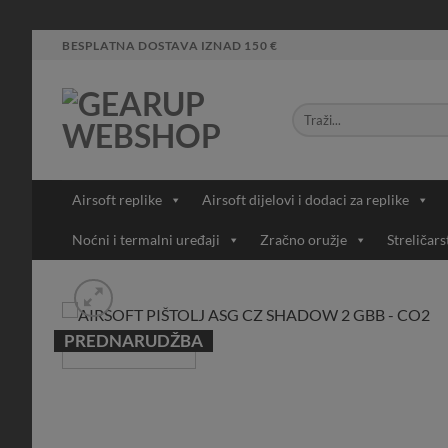
Skip
BESPLATNA DOSTAVA IZNAD 150 €
to
content
Airsoft replike
Airsoft dijelovi i dodaci za replike
Noćni i termalni uređaji
Zračno oružje
Streličars
PREDNARUDŽBA