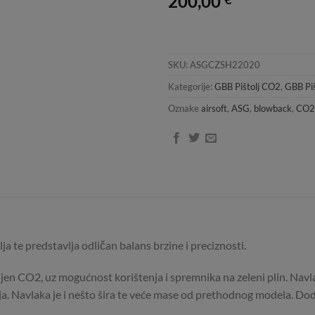
200,00
SKU:
ASGCZSH22020
Kategorije:
GBB Pištolj CO2
,
GBB Piš
Oznake
airsoft
,
ASG
,
blowback
,
CO2
ja te predstavlja odličan balans brzine i preciznosti.
en CO2, uz mogućnost korištenja i spremnika na zeleni plin. Navla
nja. Navlaka je i nešto šira te veće mase od prethodnog modela. Dod