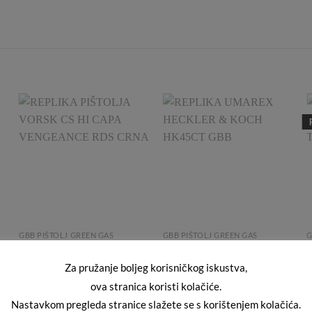
Add to
Add to
Wishlist
Wishlist
GBB PIŠTOLJ GREEN GAS
GBB PIŠTOLJ GREEN GAS
G
REPLIKA PIŠTOLJA VORSK
REPLIKA UMAREX HECKLER
CS HI CAPA VENGEANCE
& KOCH HK45CT GBB
Za pružanje boljeg korisničkog iskustva,
RDS CRNA
230,00
€
ova stranica koristi kolačiće.
210,00
€
Nastavkom pregleda stranice slažete se s korištenjem kolačića.