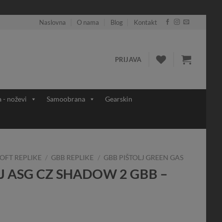
Naslovna
O nama
Blog
Kontakt
PRIJAVA
a - noževi
Samoobrana
Gearskin
OFT REPLIKE
/
GBB REPLIKE
/
GBB PIŠTOLJ GREEN GAS
J ASG CZ SHADOW 2 GBB –