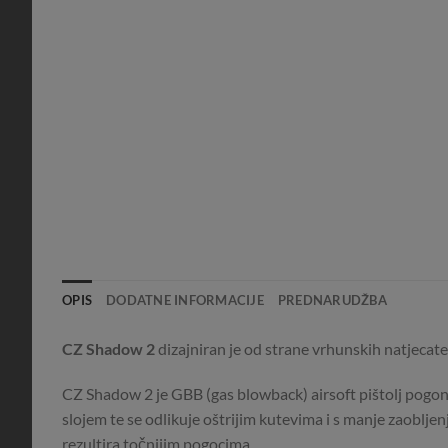
OPIS
DODATNE INFORMACIJE
PREDNARUDŽBA
CZ Shadow 2
dizajniran je od strane vrhunskih natjecatel
CZ Shadow 2 je GBB (gas blowback) airsoft pištolj pogonj
slojem te se odlikuje oštrijim kutevima i s manje zaoblje
rezultira točnijim pogocima.