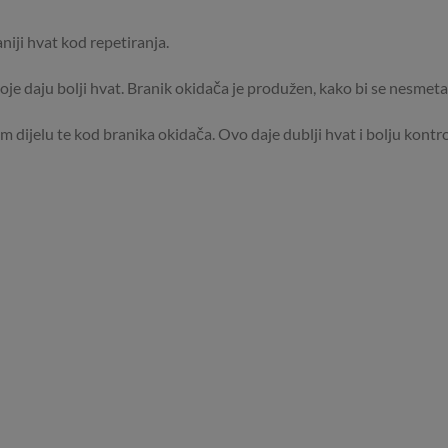
niji hvat kod repetiranja.
je daju bolji hvat. Branik okidača je produžen, kako bi se nesmetan
m dijelu te kod branika okidača. Ovo daje dublji hvat i bolju kontro