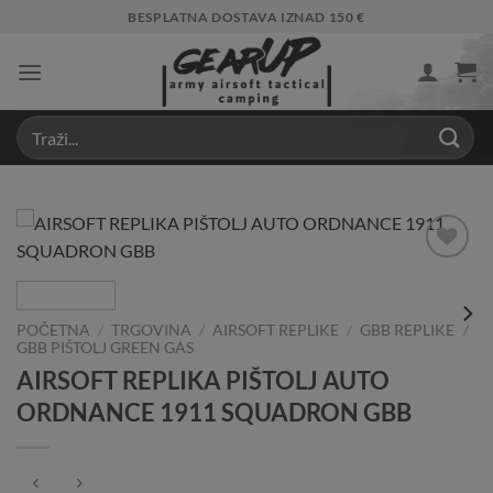
Skip
BESPLATNA DOSTAVA IZNAD 150 €
to
content
Add to
Wishlist
POČETNA
/
TRGOVINA
/
AIRSOFT REPLIKE
/
GBB REPLIKE
/
GBB PIŠTOLJ GREEN GAS
AIRSOFT REPLIKA PIŠTOLJ AUTO
ORDNANCE 1911 SQUADRON GBB