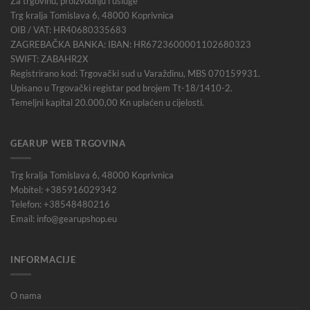
Za trgovinu, proizvodnju i usluge
Trg kralja Tomislava 6, 48000 Koprivnica
OIB / VAT: HR40680335683
ZAGREBAČKA BANKA: IBAN: HR6723600001102680323
SWIFT: ZABAHR2X
Registrirano kod: Trgovački sud u Varaždinu, MBS 070159931.
Upisano u Trgovački registar pod brojem Tt-18/1410-2.
Temeljni kapital 20.000,00 Kn uplaćen u cijelosti.
GEARUP WEB TRGOVINA
Trg kralja Tomislava 6, 48000 Koprivnica
Mobitel: +385916029342
Telefon: +38548480216
Email: info@gearupshop.eu
INFORMACIJE
O nama