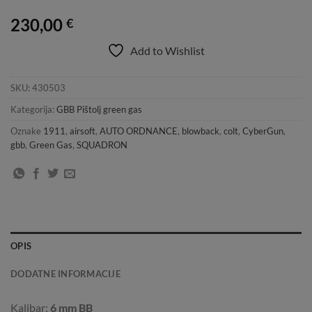
230,00
€
Add to Wishlist
SKU:
430503
Kategorija:
GBB Pištolj green gas
Oznake
1911
,
airsoft
,
AUTO ORDNANCE
,
blowback
,
colt
,
CyberGun
,
gbb
,
Green Gas
,
SQUADRON
OPIS
DODATNE INFORMACIJE
Kalibar:
6 mm BB