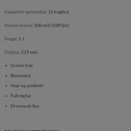
Kapacitet spremnika:
15 kuglica
Izlazna brzina:
100 m/s (328 fps)
Snaga:
1 J
Duljina:
219 mm
Green Gas
Blowback
Hop-up podesiv
Full metal
Drvena drška