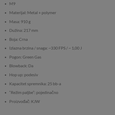
M9
Materijal: Metal + polymer
Masa: 910 g
Dužina: 217 mm
Boja: Crna
Izlazna brzina / snaga: ~330 FPS / ~ 1,00 J
Pogon: Green Gas
Blowback: Da
Hop up: podesiv
Kapacitet spremnika: 25 bb-a
“Režim paljbe”: pojedinačno
Proizvođač: KJW