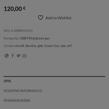
120,00
€
Add to Wishlist
SKU:
KJWBM92020
Kategorija:
GBB Pištolj green gas
Oznake
airsoft
,
Beretta
,
gbb
,
Green Gas
,
kjw
,
m9
OPIS
DODATNE INFORMACIJE
PREDNARUDŽBA