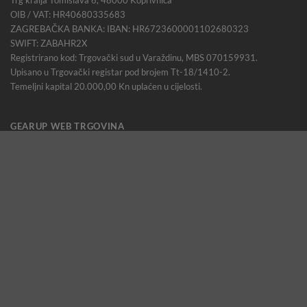
OIB / VAT: HR40680335683
ZAGREBAČKA BANKA: IBAN: HR6723600001102680323
SWIFT: ZABAHR2X
Registrirano kod: Trgovački sud u Varaždinu, MBS 070159931.
Upisano u Trgovački registar pod brojem Tt-18/1410-2.
Temeljni kapital 20.000,00 Kn uplaćen u cijelosti.
GEARUP WEB TRGOVINA
Trg kralja Tomislava 6, 48000 Koprivnica
Mobitel: +385916029342
Telefon: +38548480216
Email: info@gearupshop.eu
INFORMACIJE
O nama
Kontakt