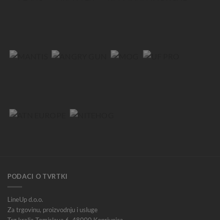
PODACI O TVRTKI
LineUp d.o.o.
Za trgovinu, proizvodnju i usluge
Trg kralja Tomislava 6, 48000 Koprivnica