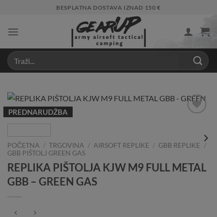
Skip
BESPLATNA DOSTAVA IZNAD 150 €
to
content
PREDNARUDŽBA
Add to
Wishlist
POČETNA
/
TRGOVINA
/
AIRSOFT REPLIKE
/
GBB REPLIKE
/
GBB PIŠTOLJ GREEN GAS
REPLIKA PIŠTOLJA KJW M9 FULL METAL
GBB – GREEN GAS