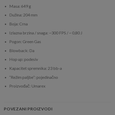
Masa: 649 g
Dužina: 204 mm
Boja: Crna
Izlazna brzina / snaga: ~300 FPS / ~ 0,80 J
Pogon: Green Gas
Blowback: Da
Hop up: podesiv
Kapacitet spremnika: 23 bb-a
“Režim paljbe”: pojedinačno
Proizvođač: Umarex
POVEZANI PROIZVODI