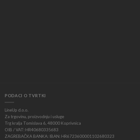
PODACI O TVRTKI
LineUp d.o.o.
Za trgovinu, proizvodnju i usluge
Trg kralja Tomislava 6, 48000 Koprivnica
OIB / VAT: HR40680335683
ZAGREBAČKA BANKA: IBAN: HR6723600001102680323