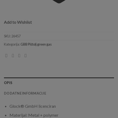
Add to Wishlist
SKU:
26457
Kategorija:
GBB Pištolj green gas
OPIS
DODATNE INFORMACIJE
Glock® GmbH licenciran
Materijal: Metal + polymer