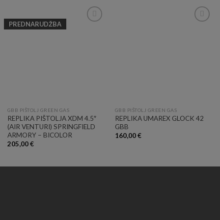
PREDNARUDŽBA
Add to
Add to
Wishlist
Wishlist
GBB PIŠTOLJ GREEN GAS
GBB PIŠTOLJ GREEN GAS
REPLIKA PIŠTOLJA XDM 4.5″
REPLIKA UMAREX GLOCK 42
(AIR VENTURI) SPRINGFIELD
GBB
ARMORY – BICOLOR
160,00
€
205,00
€