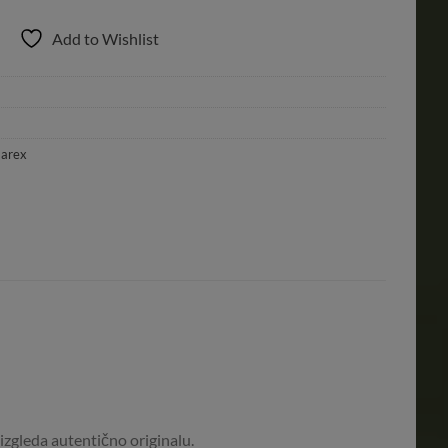
Add to Wishlist
arex
i izgleda autentično originalu.