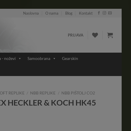
Naslovna
O nama
Blog
Kontakt
PRIJAVA
a - noževi
Samoobrana
Gearskin
OFT REPLIKE
/
NBB REPLIKE
/
NBB PIŠTOLJ CO2
X HECKLER & KOCH HK45