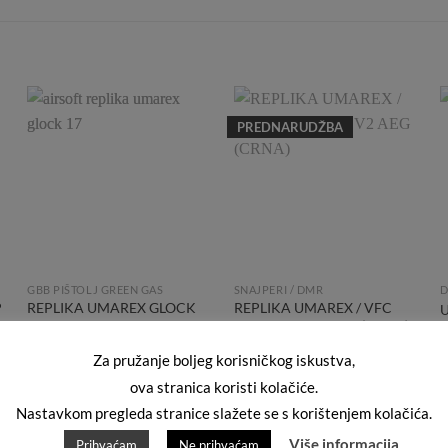
PREDNARUDŽBA
Add to
Add to
Wishlist
Wishlist
GBB PIŠTOLJ GREEN GAS
SNAJPERI / DMR
D
P
REPLIKA UMAREX GLOCK
REPLIKA UMAREX / VFC
17 GEN4 GBB GREEN GAS
H&K 417 D V2 AEG (CRNA)
0
180,00
€
550,00
€
Za pružanje boljeg korisničkog iskustva,
ova stranica koristi kolačiće.
Nastavkom pregleda stranice slažete se s korištenjem kolačića.
Više informacija
Prihvaćam
Ne prihvaćam