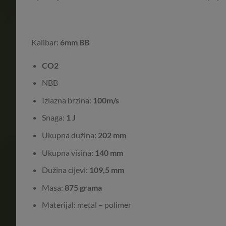
Kalibar:
6mm BB
CO2
NBB
Izlazna brzina:
100m/s
Snaga:
1 J
Ukupna dužina:
202 mm
Ukupna visina:
140 mm
Dužina cijevi:
109,5 mm
Masa:
875 grama
Materijal: metal – polimer