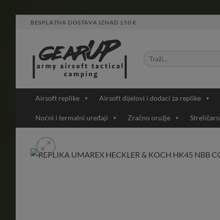
Skip
BESPLATNA DOSTAVA IZNAD 150 €
to
content
Airsoft replike
Airsoft dijelovi i dodaci za replike
Noćni i termalni uređaji
Zračno oružje
Streličars