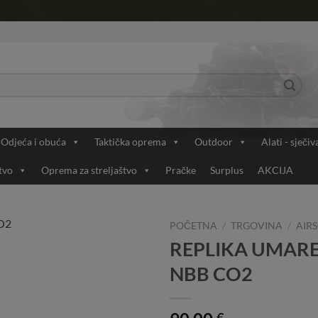
Odjeća i obuća
Taktička oprema
Outdoor
Alati - sječiv
tvo
Oprema za streljaštvo
Pračke
Surplus
AKCIJA
POČETNA
/
TRGOVINA
/
AIRS
REPLIKA UMARE
Add to
NBB CO2
Wishlist
€