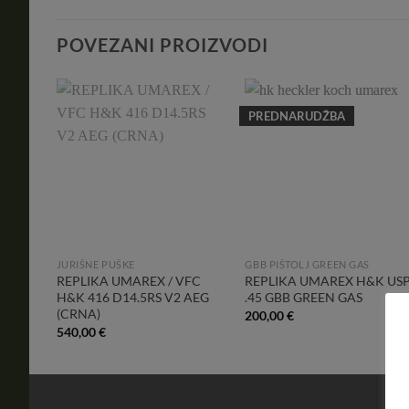
POVEZANI PROIZVODI
PREDNARUDŽBA
Add to
Add to
Wishlist
Wishlist
JURIŠNE PUŠKE
GBB PIŠTOLJ GREEN GAS
REPLIKA UMAREX / VFC
REPLIKA UMAREX H&K US
H&K 416 D14.5RS V2 AEG
.45 GBB GREEN GAS
(CRNA)
200,00
€
540,00
€