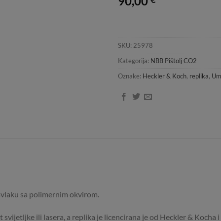
90,00
SKU:
25978
Kategorija:
NBB Pištolj CO2
Oznake:
Heckler & Koch
,
replika
,
Um
vlaku sa polimernim okvirom.
vijetljke ili lasera, a replika je licencirana je od Heckler & Kocha 