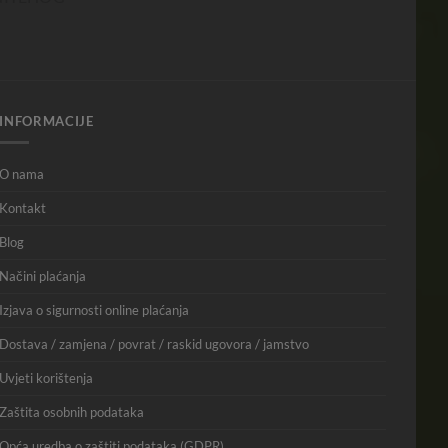
INFORMACIJE
O nama
Kontakt
Blog
Načini plaćanja
Izjava o sigurnosti online plaćanja
Dostava / zamjena / povrat / raskid ugovora / jamstvo
Uvjeti korištenja
Zaštita osobnih podataka
Opća uredba o zaštiti podataka (GDPR)