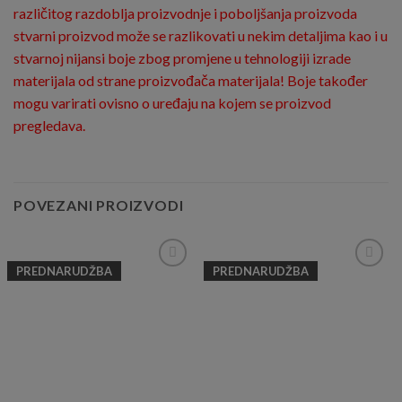
različitog razdoblja proizvodnje i poboljšanja proizvoda
stvarni proizvod može se razlikovati u nekim detaljima kao i u
stvarnoj nijansi boje zbog promjene u tehnologiji izrade
materijala od strane proizvođača materijala! Boje također
mogu varirati ovisno o uređaju na kojem se proizvod
pregledava.
POVEZANI PROIZVODI
PREDNARUDŽBA
PREDNARUDŽBA
Add to
Add to
Wishlist
Wishlist