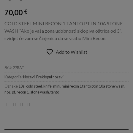
70,00
€
COLD STEEL MINI RECON 1 TANTO PT IN 10A STONE
WASH “Ako je vaša zona udobnosti sklopiva oštrica od 3”,
svidjet će vam se činjenica da se vratio Mini Recon.
Add to Wishlist
SKU:
27BAT
Kategorije:
Noževi
,
Preklopni noževi
Oznake
10a
,
cold steel
,
knife
,
mini
,
mini recon 1 tanto pt in 10a stone wash
,
nož
,
pt
,
recon 1
,
stone wash
,
tanto