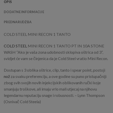
OPIS
DODATNE INFORMACIJE
PREDNARUDŽBA
COLD STEEL MINI RECON 1 TANTO
COLD STEEL
MINI RECON 1 TANTO PT IN 10A STONE
WASH “Ako je vaša zona udobnosti sklopiva oštrica od 3”,
svidjet će vam se činjenica da je Cold Steel vratio Mini Recon.
Dostupan s 3 oblika oštrice, clip, tanto i spear point, postoji
nož
za svaku preferenciju, a ove godine su puno pristupačniji
zbog svih svojih novih injekcijskih oblikovanih ručki koje
smanjuju troškove, ali imaju vrlo mali utjecaj na njihovu
legendarnu reputaciju snage i robusnosti. – Lynn Thompson
(Osnivač Cold Steela)