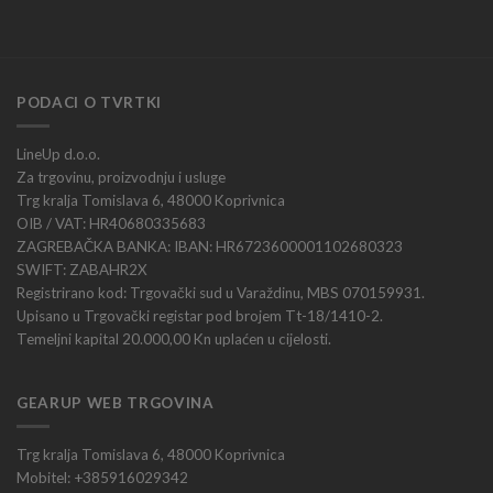
PODACI O TVRTKI
LineUp d.o.o.
Za trgovinu, proizvodnju i usluge
Trg kralja Tomislava 6, 48000 Koprivnica
OIB / VAT: HR40680335683
ZAGREBAČKA BANKA: IBAN: HR6723600001102680323
SWIFT: ZABAHR2X
Registrirano kod: Trgovački sud u Varaždinu, MBS 070159931.
Upisano u Trgovački registar pod brojem Tt-18/1410-2.
Temeljni kapital 20.000,00 Kn uplaćen u cijelosti.
GEARUP WEB TRGOVINA
Trg kralja Tomislava 6, 48000 Koprivnica
Mobitel: +385916029342