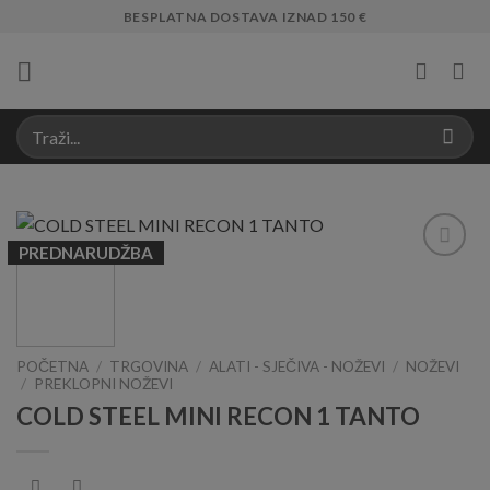
Skip
BESPLATNA DOSTAVA IZNAD 150 €
to
content
PREDNARUDŽBA
Add to
Wishlist
POČETNA
/
TRGOVINA
/
ALATI - SJEČIVA - NOŽEVI
/
NOŽEVI
/
PREKLOPNI NOŽEVI
COLD STEEL MINI RECON 1 TANTO