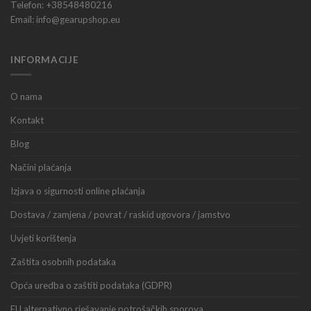
Telefon: +38548480216
Email: info@gearupshop.eu
INFORMACIJE
O nama
Kontakt
Blog
Načini plaćanja
Izjava o sigurnosti online plaćanja
Dostava / zamjena / povrat / raskid ugovora / jamstvo
Uvjeti korištenja
Zaštita osobnih podataka
Opća uredba o zaštiti podataka (GDPR)
EU alternativno rješavanje potrošačkih sporova