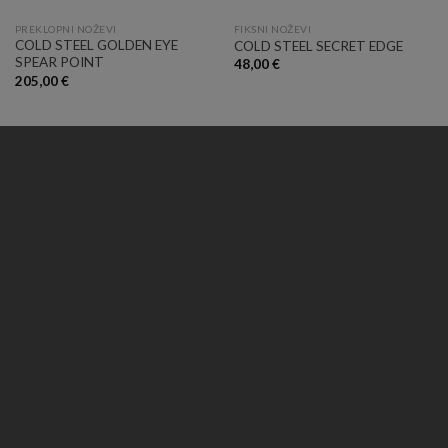
PREKLOPNI NOŽEVI
FIKSNI NOŽEVI
COLD STEEL GOLDEN EYE
COLD STEEL SECRET EDGE
SPEAR POINT
48,00
€
205,00
€