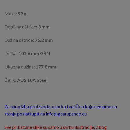
Masa:
99 g
Debljina oštrice:
3 mm
Dužina oštrice:
76.2 mm
Drška:
101.6 mm GRN
Ukupna dužina:
177.8 mm
Čelik:
AUS 10A Steel
Za narudžbu proizvoda, uzorka i veličina koje nemamo na
stanju poslati upit na info@gearupshop.eu
Sve prikazane slike su samo u svrhu ilustracije. Zbog