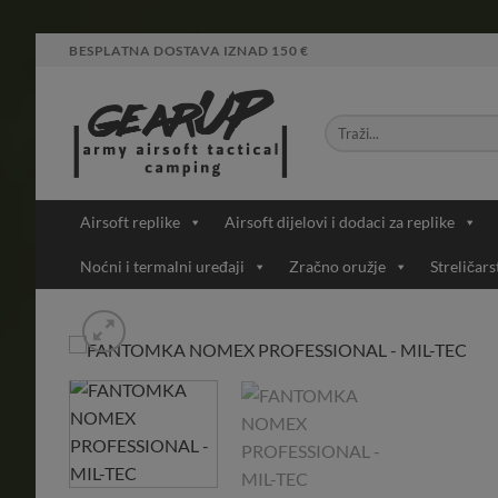
Skip
BESPLATNA DOSTAVA IZNAD 150 €
to
content
Airsoft replike
Airsoft dijelovi i dodaci za replike
Noćni i termalni uređaji
Zračno oružje
Streličars