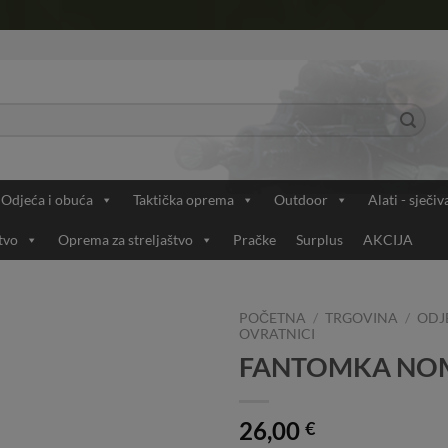
Odjeća i obuća
Taktička oprema
Outdoor
Alati - sječiv
tvo
Oprema za streljaštvo
Pračke
Surplus
AKCIJA
POČETNA
/
TRGOVINA
/
ODJ
OVRATNICI
FANTOMKA NOME
Add to
Wishlist
26,00
€