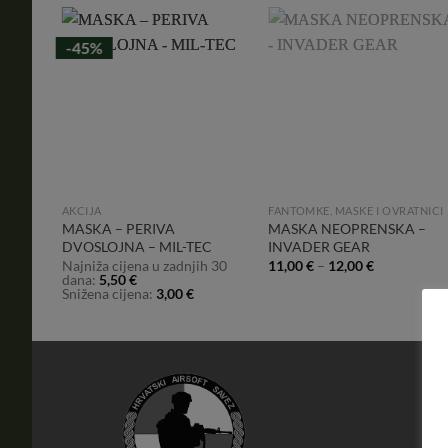
-45%
dd to
Add to
Add to
shlist
Wishlist
Wishlist
TNICI
AKCIJA
FANTOMKE, MASKE I OVRATNICI
MASKA – PERIVA
MASKA NEOPRENSKA –
I
DVOSLOJNA – MIL-TEC
INVADER GEAR
Najniža cijena u zadnjih 30
11,00
€
–
12,00
€
dana:
5,50
€
Snižena cijena:
3,00
€