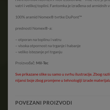
vatri i velikoj toplini. Fantomka je izrađena od armidnih
100% aramid Nomex® tvrtke DuPont™
prednosti Nomex®-a:
– otporan na toplinu i vatru
– visoka otpornost na trganje i habanje
– veliko istezanje pri trganju
Proizvođač:
Mil-Tec
Sve prikazane slike su samo u svrhu ilustracije. Zbog raz
nijansi boje zbog promjene u tehnologiji izrade materija
POVEZANI PROIZVODI