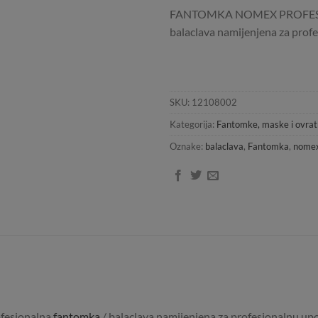
FANTOMKA NOMEX PROFESSION
balaclava namijenjena za profe
SKU:
12108002
Kategorija:
Fantomke, maske i ovrat
Oznake:
balaclava
,
Fantomka
,
nome
esionalna
fantomka
/ balaclava namijenjena za profesionalnu upot