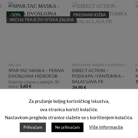
-50%
PREDNARUDŽBA
Add to
Add to
AKCIJA TRAJE DO ISTEKA ZALIHA
Wishlist
Wishlist
AKCIJA
FANTOMKE, MASKE I OVRATNICI
F
SPAR-TAC MASKA – PERIVA
DIRECT ACTION –
DVOSLOJNA HIDROFOB
PODKAPA / FANTOMKA –
M
BALACLAVA FR
Najniža cijena u zadnjih 30
7
dana:
3,60
€
34,90
€
Snižena cijena:
3,00
€
Za pružanje boljeg korisničkog iskustva,
ova stranica koristi kolačiće.
Nastavkom pregleda stranice slažete se s korištenjem kolačića.
Više informacija
Prihvaćam
Ne prihvaćam