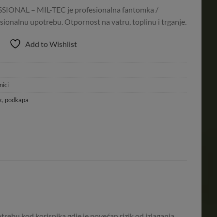
AL – MIL-TEC je profesionalna fantomka /
sionalnu upotrebu. Otpornost na vatru, toplinu i trganje.
Add to Wishlist
nici
x
,
podkapa
rebu kod korisnika gdje je povećan rizik od izlaganja