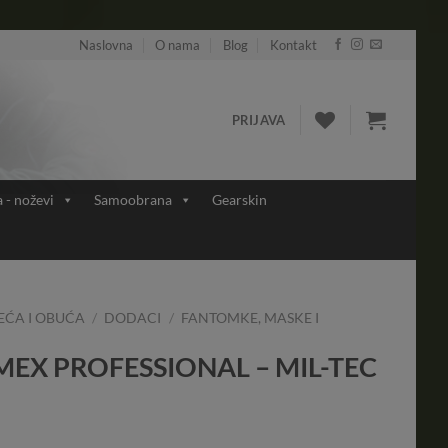
Naslovna
O nama
Blog
Kontakt
PRIJAVA
a - noževi
Samoobrana
Gearskin
EĆA I OBUĆA
/
DODACI
/
FANTOMKE, MASKE I
X PROFESSIONAL – MIL-TEC