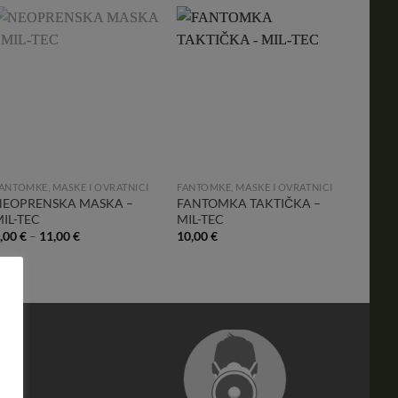
Add to
Add to
Wishlist
Wishlist
ANTOMKE, MASKE I OVRATNICI
FANTOMKE, MASKE I OVRATNICI
FANTOM
NEOPRENSKA MASKA –
FANTOMKA TAKTIČKA –
DIREC
IL-TEC
MIL-TEC
– NEC
,00
€
–
11,00
€
10,00
€
29,90