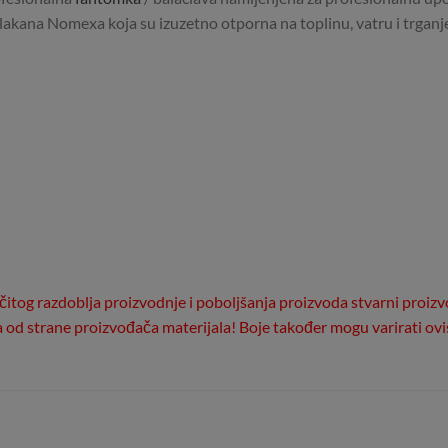
 vlakana Nomexa koja su izuzetno otporna na toplinu, vatru i trganj
ličitog razdoblja proizvodnje i poboljšanja proizvoda stvarni proizv
la od strane proizvođača materijala! Boje također mogu varirati ov