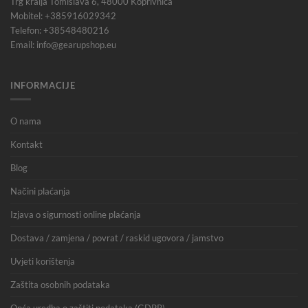
Trg kralja Tomislava 6, 48000 Koprivnica
Mobitel: +385916029342
Telefon: +38548480216
Email: info@gearupshop.eu
INFORMACIJE
O nama
Kontakt
Blog
Načini plaćanja
Izjava o sigurnosti online plaćanja
Dostava / zamjena / povrat / raskid ugovora / jamstvo
Uvjeti korištenja
Zaštita osobnih podataka
Opća uredba o zaštiti podataka (GDPR)