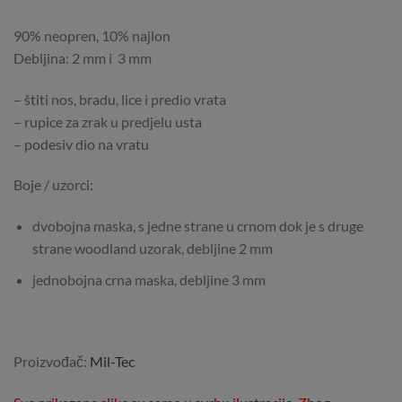
90% neopren, 10% najlon
Debljina: 2 mm i 3 mm
– štiti nos, bradu, lice i predio vrata
– rupice za zrak u predjelu usta
– podesiv dio na vratu
Boje / uzorci:
dvobojna maska, s jedne strane u crnom dok je s druge
strane woodland uzorak, debljine 2 mm
jednobojna crna maska, debljine 3 mm
Proizvođač:
Mil-Tec