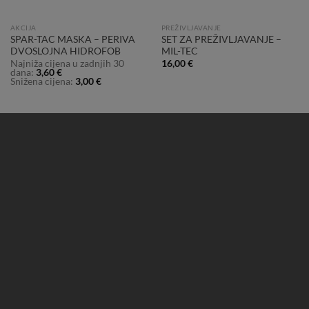
AKCIJA
PREŽIVLJAVANJE
SPAR-TAC MASKA – PERIVA
SET ZA PREŽIVLJAVANJE –
DVOSLOJNA HIDROFOB
MIL-TEC
Najniža cijena u zadnjih 30
16,00
€
dana:
3,60
€
Snižena cijena:
3,00
€