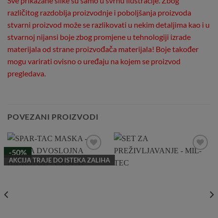
Sve prikazane slike su samo u svrhu ilustracije. Zbog
različitog razdoblja proizvodnje i poboljšanja proizvoda
stvarni proizvod može se razlikovati u nekim detaljima kao i u
stvarnoj nijansi boje zbog promjene u tehnologiji izrade
materijala od strane proizvođača materijala! Boje također
mogu varirati ovisno o uređaju na kojem se proizvod
pregledava.
POVEZANI PROIZVODI
-50%
Add to
Add to
AKCIJA TRAJE DO ISTEKA ZALIHA
Wishlist
Wishlist