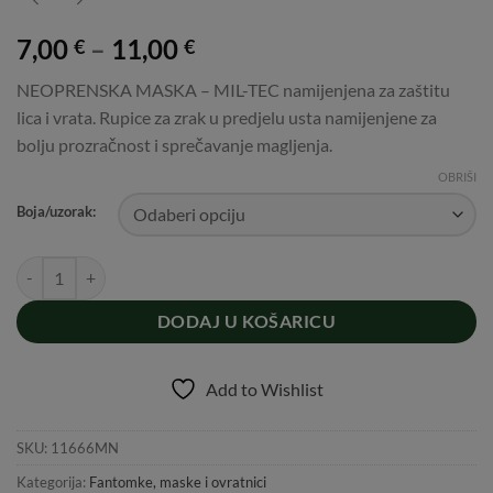
7,00
–
11,00
€
€
NEOPRENSKA MASKA – MIL-TEC namijenjena za zaštitu
lica i vrata. Rupice za zrak u predjelu usta namijenjene za
bolju prozračnost i sprečavanje magljenja.
OBRIŠI
Boja/uzorak:
NEOPRENSKA MASKA - MIL-TEC količina
DODAJ U KOŠARICU
Add to Wishlist
SKU:
11666MN
Kategorija:
Fantomke, maske i ovratnici