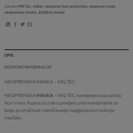
Oznake
Mil-Tec
,
miltec
,
neoprene face protection
,
neoprene mask
,
neoprenska maska
,
Zaštitna maska
OPIS
DODATNE INFORMACIJE
NEOPRENSKA MASKA – MIL-TEC
NEOPRENSKA
MASKA
– MIL-TEC namijenjena za zaštitu
lica i vrata. Rupice za zrak u predjelu usta namijenjene za
bolju prozračnost i sprečavanje magljenja kod nošenja
naočala.