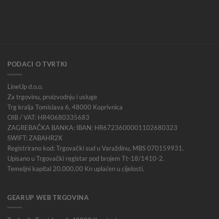
PODACI O TVRTKI
LineUp d.o.o.
Za trgovinu, proizvodnju i usluge
Trg kralja Tomislava 6, 48000 Koprivnica
OIB / VAT: HR40680335683
ZAGREBAČKA BANKA: IBAN: HR6723600001102680323
SWIFT: ZABAHR2X
Registrirano kod: Trgovački sud u Varaždinu, MBS 070159931.
Upisano u Trgovački registar pod brojem Tt-18/1410-2.
Temeljni kapital 20.000,00 Kn uplaćen u cijelosti.
GEARUP WEB TRGOVINA