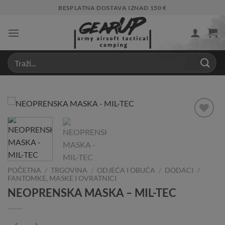
Skip
BESPLATNA DOSTAVA IZNAD 150 €
to
content
Add to
Wishlist
POČETNA
/
TRGOVINA
/
ODJEĆA I OBUĆA
/
DODACI
/
FANTOMKE, MASKE I OVRATNICI
NEOPRENSKA MASKA – MIL-TEC