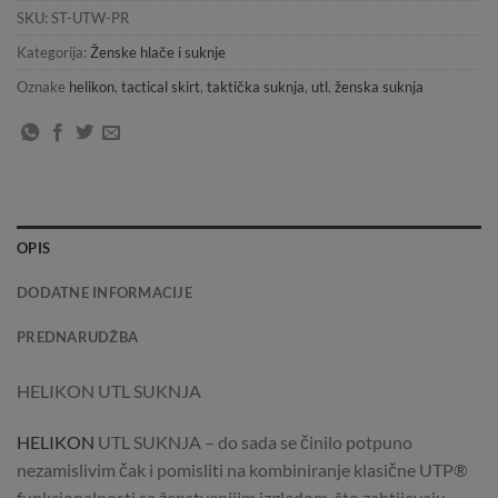
SKU:
ST-UTW-PR
Kategorija:
Ženske hlače i suknje
Oznake
helikon
,
tactical skirt
,
taktička suknja
,
utl
,
ženska suknja
OPIS
DODATNE INFORMACIJE
PREDNARUDŽBA
HELIKON UTL SUKNJA
HELIKON
UTL SUKNJA – do sada se činilo potpuno
nezamislivim čak i pomisliti na kombiniranje klasične UTP®
funkcionalnosti sa ženstvenijim izgledom, što zahtijevaju