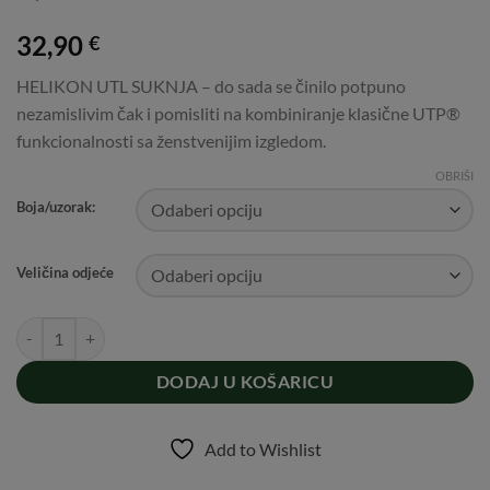
32,90
€
HELIKON UTL SUKNJA – do sada se činilo potpuno
nezamislivim čak i pomisliti na kombiniranje klasične UTP®
funkcionalnosti sa ženstvenijim izgledom.
OBRIŠI
Boja/uzorak:
Veličina odjeće
HELIKON UTL SUKNJA količina
DODAJ U KOŠARICU
Add to Wishlist