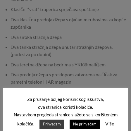
Klasični “vrat” traperica sprječava spuštanje
Dva klasična prednja džepa s ojačanim rubovima za kopče
zupčanika
Dva široka stražnja džepa
Dva tanka stražnja džepa unutar stražnjih džepova.
(podesiva po dubini)
Dva teretna džepa na bedrima s YKK® naličjem
Dva prednja džepa s preklopom zatvorena na čičak za
pametni telefon ili AR magazin
YKK® letvica s patentnim zatvaračem
Za pružanje boljeg korisničkog iskustva,
ova stranica koristi kolačiće.
Nastavkom pregleda stranice slažete se s korištenjem
TEHNIČKE KARAKTERISTIKE:
kolačića.
Više
Prihvaćam
Ne prihvaćam