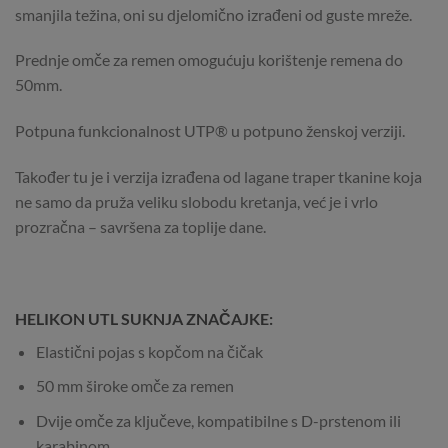
smanjila težina, oni su djelomično izrađeni od guste mreže.
Prednje omče za remen omogućuju korištenje remena do
50mm.
Potpuna funkcionalnost UTP® u potpuno ženskoj verziji.
Također tu je i verzija izrađena od lagane traper tkanine koja
ne samo da pruža veliku slobodu kretanja, već je i vrlo
prozračna – savršena za toplije dane.
HELIKON UTL SUKNJA ZNAČAJKE:
Elastični pojas s kopčom na čičak
50 mm široke omče za remen
Dvije omče za ključeve, kompatibilne s D-prstenom ili
karabinom