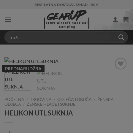
Skip
BESPLATNA DOSTAVA IZNAD 150 €
to
content
PREDNARUDŽBA
Add to
Wishlist
POČETNA
/
TRGOVINA
/
ODJEĆA I OBUĆA
/
ŽENSKA
ODJEĆA
/
ŽENSKE HLAČE I SUKNJE
HELIKON UTL SUKNJA