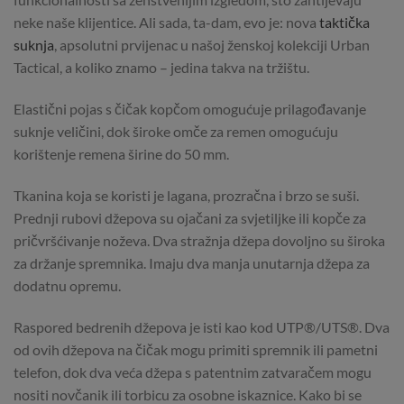
neke naše klijentice. Ali sada, ta-dam, evo je: nova
taktička
suknja
, apsolutni prvijenac u našoj ženskoj kolekciji Urban
Tactical, a koliko znamo – jedina takva na tržištu.
Elastični pojas s čičak kopčom omogućuje prilagođavanje
suknje veličini, dok široke omče za remen omogućuju
korištenje remena širine do 50 mm.
Tkanina koja se koristi je lagana, prozračna i brzo se suši.
Prednji rubovi džepova su ojačani za svjetiljke ili kopče za
pričvršćivanje noževa. Dva stražnja džepa dovoljno su široka
za držanje spremnika. Imaju dva manja unutarnja džepa za
dodatnu opremu.
Raspored bedrenih džepova je isti kao kod UTP®/UTS®. Dva
od ovih džepova na čičak mogu primiti spremnik ili pametni
telefon, dok dva veća džepa s patentnim zatvaračem mogu
nositi novčanik ili torbicu za osobne iskaznice. Kako bi se