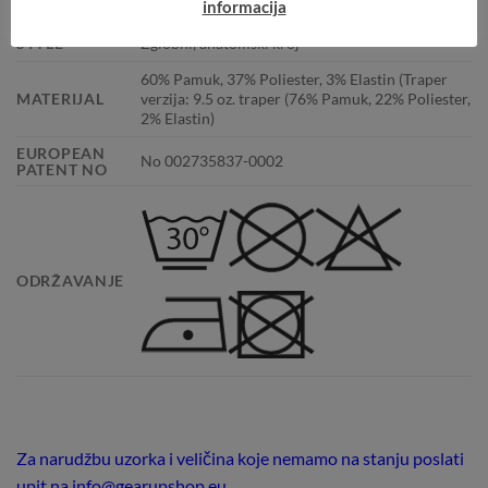
informacija
MASA [G]
370 (447 traper verzija)
STYLE
Zglobni, anatomski kroj
60% Pamuk, 37% Poliester, 3% Elastin (Traper
MATERIJAL
verzija: 9.5 oz. traper (76% Pamuk, 22% Poliester,
2% Elastin)
EUROPEAN
No 002735837-0002
PATENT NO
ODRŽAVANJE
Za narudžbu uzorka i veličina koje nemamo na stanju poslati
upit na info@gearupshop.eu