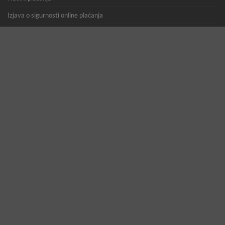
Izjava o sigurnosti online plaćanja
Dostava / zamjena / povrat / raskid ugovora / jamstvo
Uvjeti korištenja
Zaštita osobnih podataka
Opća uredba o zaštiti podataka (GDPR)
EU alternativno rješavanje potrošačkih sporova
Tumačenje dijela zakona o oružju koje se odnosi na airsoft replike
Registracija korisnika
Copyright 2026 ©
GearUp