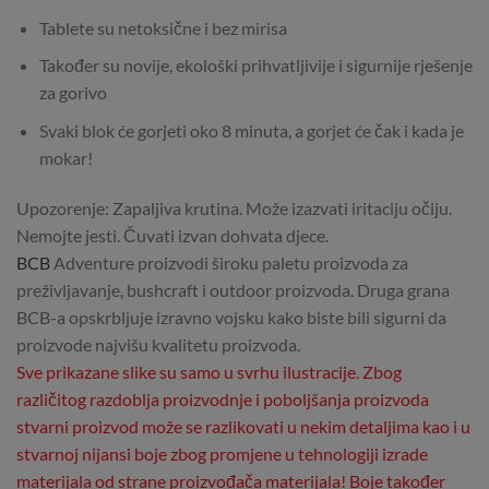
Tablete su netoksične i bez mirisa
Također su novije, ekološki prihvatljivije i sigurnije rješenje
za gorivo
Svaki blok će gorjeti oko 8 minuta, a gorjet će čak i kada je
mokar!
Upozorenje: Zapaljiva krutina. Može izazvati iritaciju očiju.
Nemojte jesti. Čuvati izvan dohvata djece.
BCB
Adventure proizvodi široku paletu proizvoda za
preživljavanje, bushcraft i outdoor proizvoda. Druga grana
BCB-a opskrbljuje izravno vojsku kako biste bili sigurni da
proizvode najvišu kvalitetu proizvoda.
Sve prikazane slike su samo u svrhu ilustracije. Zbog
različitog razdoblja proizvodnje i poboljšanja proizvoda
stvarni proizvod može se razlikovati u nekim detaljima kao i u
stvarnoj nijansi boje zbog promjene u tehnologiji izrade
materijala od strane proizvođača materijala! Boje također