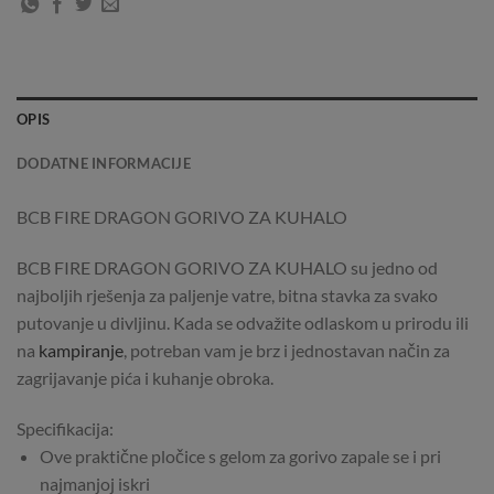
OPIS
DODATNE INFORMACIJE
BCB FIRE DRAGON GORIVO ZA KUHALO
BCB FIRE DRAGON GORIVO ZA KUHALO su jedno od
najboljih rješenja za paljenje vatre, bitna stavka za svako
putovanje u divljinu. Kada se odvažite odlaskom u prirodu ili
na
kampiranje
, potreban vam je brz i jednostavan način za
zagrijavanje pića i kuhanje obroka.
Specifikacija:
Ove praktične pločice s gelom za gorivo zapale se i pri
najmanjoj iskri