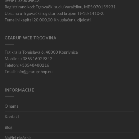
SWIFT: ZABAHR2X
Registrirano kod: Trgovački sud u Varaždinu, MBS 070159931.
Upisano u Trgovački registar pod brojem Tt-18/1410-2.
Temeljni kapital 20.000,00 Kn uplaćen u cijelosti.
GEARUP WEB TRGOVINA
Trg kralja Tomislava 6, 48000 Koprivnica
Mobitel: +385916029342
Telefon: +38548480216
Email: info@gearupshop.eu
INFORMACIJE
O nama
Kontakt
Blog
Načini plaćanja