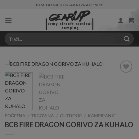
Skip
BESPLATNA DOSTAVA IZNAD 150 €
to
content
Add to
Wishlist
POČETNA
/
TRGOVINA
/
OUTDOOR
/
KAMPIRANJE
BCB FIRE DRAGON GORIVO ZA KUHALO