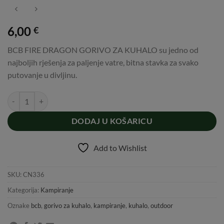
6,00
€
BCB FIRE DRAGON GORIVO ZA KUHALO su jedno od
najboljih rješenja za paljenje vatre, bitna stavka za svako
putovanje u divljinu.
BCB FIRE DRAGON GORIVO ZA KUHALO količina
DODAJ U KOŠARICU
Add to Wishlist
SKU:
CN336
Kategorija:
Kampiranje
Oznake
bcb
,
gorivo za kuhalo
,
kampiranje
,
kuhalo
,
outdoor