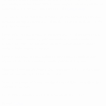
prirodnih piretrina. Deet 34% krema pruža trostruku zaštitu od
nametnika dok ste na odmoru u prirodi i
kampiranju
.
Ovo visoko koncentrirano sredstvo protiv insekata sprječava
mehanizam ugriza insekata, odbija ih od vas i ubija ih ako dođu
u dodir s kremom.
Deet 34% osobna krema protiv insekata će odbiti insekte kao
što su komarci, mušice, pješčane mušice, konjske mušice,
konjice, krpelje, ose, stršljene, moljce, kućne mušice, vinske
mušice, buhe, stjenice i mrave.
Deet je savršena dopuna našim proizvodima za uništavanje
stjenica kako bi korisniku ponudio zaštitu dok spava.
Nanesite Deet na izloženu kožu, osigurajte dobro prekrivanje,
nanesite na ruke i prebrišite lice i vrat.
Svako pakiranje od 60 ml omogućit će približno 50 aplikacija i
zaštitu do 12 sati.
Deet 34% u skladu je s EU Direktivom 2010/51/EU
Brand:
Pelgar