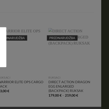
PREDNARUDŽBA
PREDNARUDŽBA
AKCIJ
Add to
Add to
Wishlist
Wishlist
UKSACI
RUKSACI
RUKSA
WARRIOR ELITE OPS CARGO
DIRECT ACTION DRAGON
BRAND
PACK
EGG ENLARGED
MOLLE
(BACKPACK) RUKSAK
3,00
€
65,00
179,00
€
–
219,00
€