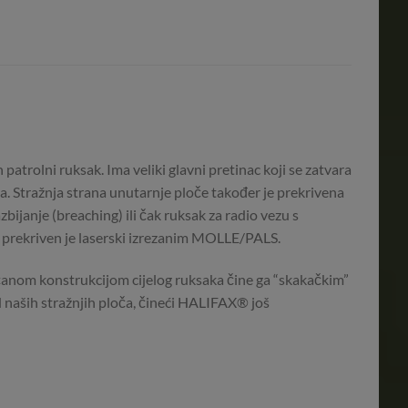
trolni ruksak. Ima veliki glavni pretinac koji se zatvara
 Stražnja strana unutarnje ploče također je prekrivena
ijanje (breaching) ili čak ruksak za radio vezu s
be prekriven je laserski izrezanim MOLLE/PALS.
jačanom konstrukcijom cijelog ruksaka čine ga “skakačkim”
od naših stražnjih ploča, čineći HALIFAX® još