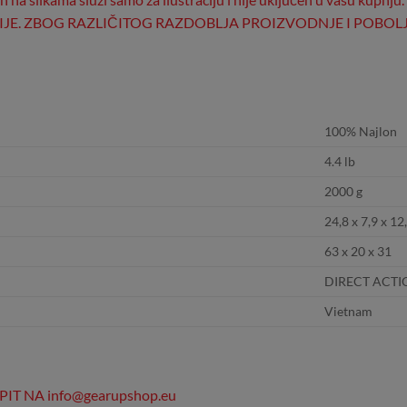
CIJE. ZBOG RAZLIČITOG RAZDOBLJA PROIZVODNJE I POBO
100% Najlon
4.4 lb
2000 g
24,8 x 7,9 x 12
63 x 20 x 31
DIRECT ACTI
Vietnam
 NA info@gearupshop.eu