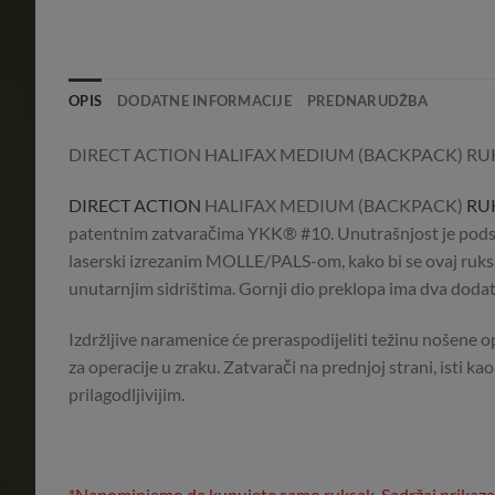
OPIS
DODATNE INFORMACIJE
PREDNARUDŽBA
DIRECT ACTION HALIFAX MEDIUM (BACKPACK) R
DIRECT ACTION
HALIFAX MEDIUM (BACKPACK)
RU
patentnim zatvaračima YKK® #10. Unutrašnjost je podsta
laserski izrezanim MOLLE/PALS-om, kako bi se ovaj ruksak 
unutarnjim sidrištima. Gornji dio preklopa ima dva dodat
Izdržljive naramenice će preraspodijeliti težinu nošene 
za operacije u zraku. Zatvarači na prednjoj strani, isti 
prilagodljivijim.
*Napominjemo da kupujete samo ruksak. Sadržaj prikazan n