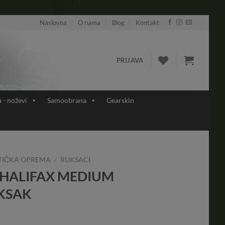
Naslovna
O nama
Blog
Kontakt
PRIJAVA
a - noževi
Samoobrana
Gearskin
TIČKA OPREMA
/
RUKSACI
 HALIFAX MEDIUM
KSAK