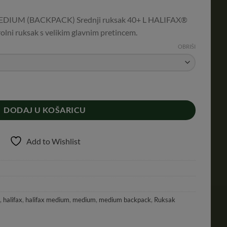
DIUM (BACKPACK) Srednji ruksak 40+ L HALIFAX®
olni ruksak s velikim glavnim pretincem.
OBRIŠI
M (BACKPACK) RUKSAK količina
DODAJ U KOŠARICU
Add to Wishlist
,
halifax
,
halifax medium
,
medium
,
medium backpack
,
Ruksak