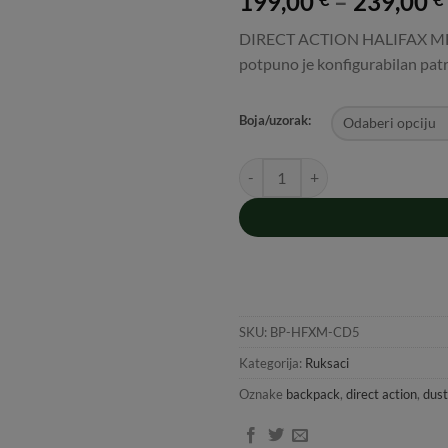
199,00
–
239,00
DIRECT ACTION HALIFAX ME
potpuno je konfigurabilan patr
Boja/uzorak:
DIRECT ACTION HALIFAX MEDIU
SKU:
BP-HFXM-CD5
Kategorija:
Ruksaci
Oznake
backpack
,
direct action
,
dust