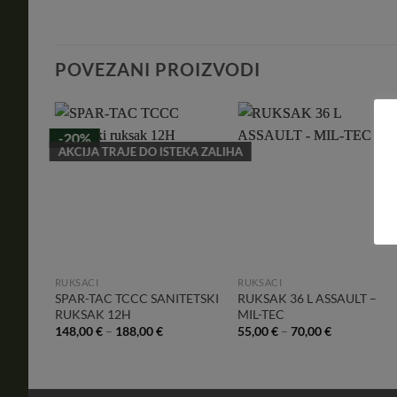
POVEZANI PROIZVODI
-20%
dd to
Add to
Add to
AKCIJA TRAJE DO ISTEKA ZALIHA
shlist
Wishlist
Wishlist
RUKSACI
RUKSACI
TANG
SPAR-TAC TCCC SANITETSKI
RUKSAK 36 L ASSAULT –
II
RUKSAK 12H
MIL-TEC
148,00
€
–
188,00
€
55,00
€
–
70,00
€