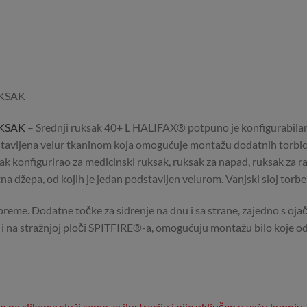
UKSAK
KSAK
– Srednji ruksak 40+ L HALIFAX® potpuno je konfigurabilan pa
vljena velur tkaninom koja omogućuje montažu dodatnih torbica.
konfigurirao za medicinski ruksak, ruksak za napad, ruksak za razb
na džepa, od kojih je jedan podstavljen velurom. Vanjski sloj tor
opreme. Dodatne točke za sidrenje na dnu i sa strane, zajedno s o
kao i na stražnjoj ploči SPITFIRE®-a, omogućuju montažu bilo koje 
a slikama služi samo za ilustraciju i nije uključen u vašu kupnju.