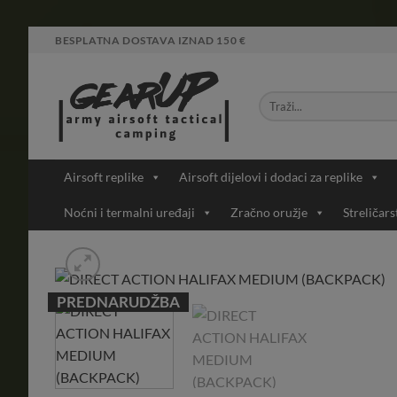
Skip
BESPLATNA DOSTAVA IZNAD 150 €
to
content
Airsoft replike
Airsoft dijelovi i dodaci za replike
Noćni i termalni uređaji
Zračno oružje
Streličars
PREDNARUDŽBA