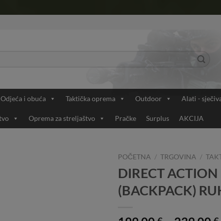
Odjeća i obuća
Taktička oprema
Outdoor
Alati - sječiv
tvo
Oprema za streljaštvo
Pračke
Surplus
AKCIJA
POČETNA
/
TRGOVINA
/
TAK
DIRECT ACTION
Add to
(BACKPACK) RU
Wishlist
€
€