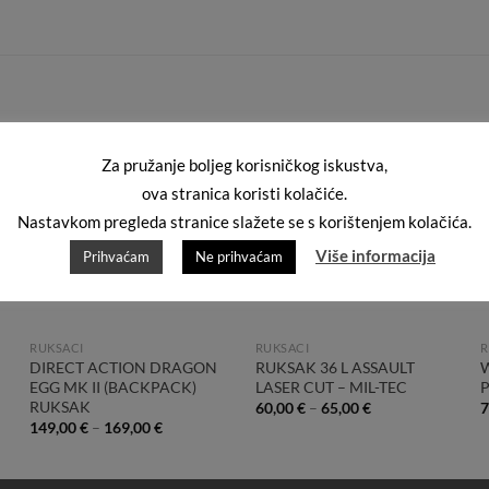
Za pružanje boljeg korisničkog iskustva,
PREDNARUDŽBA
PREDNARUDŽBA
Add to
Add to
ova stranica koristi kolačiće.
Wishlist
Wishlist
Nastavkom pregleda stranice slažete se s korištenjem kolačića.
Više informacija
Prihvaćam
Ne prihvaćam
RUKSACI
RUKSACI
R
DIRECT ACTION DRAGON
RUKSAK 36 L ASSAULT
EGG MK II (BACKPACK)
LASER CUT – MIL-TEC
RUKSAK
60,00
€
–
65,00
€
7
149,00
€
–
169,00
€